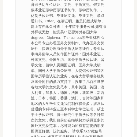
育部学历学位认证、文凭、学历文凭、假文凭
假毕业证假学历假证书制作、假学历制作、、
仿制学位证书、毕业证文凭、毕业文凭、录取
通知书、Offer、在读证明、雅思托福成绩单、
网上存档永久可查！ 十年留学服务公司,拥有海
外样板无数，能完美1:1还原海外各国大学
degree、Diploma、Transcripts等毕业材料 ☆
本公司专业办理国外文凭制作、代办国外文凭
证件，快速办理海外学历认证等证件，专业从
事海外留学人员制作国外证件：国外毕业证，
外国文凭、外国学历、国外学历学位认证、留
学文凭，留学人员回国证明、国外大学成绩
单、国外大学学历公证书、大使馆公证书等各
国学历学位认证的业务，在各大留学服务机构
及国外同行的鼎力支持下，搜集了几百所世界
各地大学的文凭及范本，其中美国、英国，澳
大利亚，加拿大，德国，法国，新加坡，新西
兰，日本，韩国，香港，澳门，台湾等国家和
地区的大学毕业文凭我们制作得最多，涉及从
普通的专科毕业证至本科学士学位证书、硕士
学士学位证书、博士研究生学历学位等各种层
次的文凭，我们目前仍在继续努力获得更多的
国外文凭及范本，尽可能为所有有需要的朋友
提供更好更广泛的服务。 请联系:QQ/微信号：
1986543008真实文凭样板U-Buffalo本科毕业