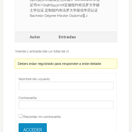
证书W/Q1986543008定做纽约布法罗大学硕
士学位证,定制纽约布法罗大学留信学历认证
Bachelor Degree Master Diploma⋛♫
Autor
Entradas
Viendo 1 entrada (de un total de 1)
Debes estar registrado para responder a este debate.
Nombre de usuario:
Contraseña:
Recordar mi contraseña
ACCEDER