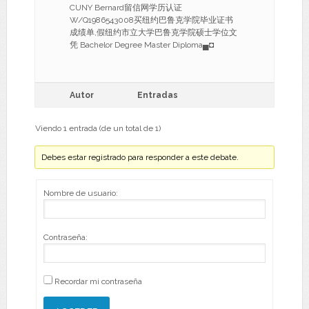
CUNY Bernard留信网学历认证
W/Q1986543008买纽约巴鲁克学院毕业证书
成绩单,假纽约市立大学巴鲁克学院硕士学位文
凭 Bachelor Degree Master Diploma▄◘
Autor
Entradas
Viendo 1 entrada (de un total de 1)
Debes estar registrado para responder a este debate.
Nombre de usuario:
Contraseña:
Recordar mi contraseña