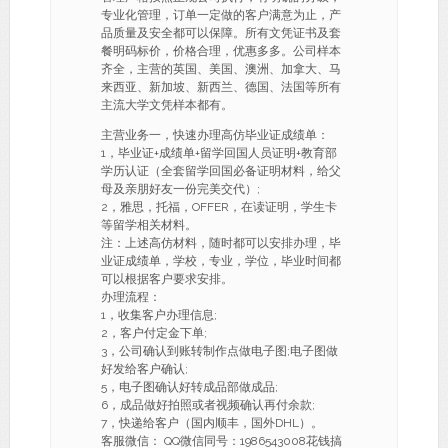
专业化管理，订单一定做的客户满意为止，产
品质量及安全都可以保障。所有文凭证书及套
餐明码标价，价格合理，优惠多多。公司样本
齐全，主营的英国、美国、澳洲、加拿大、马
来西亚、新加坡、新西兰、德国、法国等所有
主流大学文凭样本都有。
主营业务一，快速办理高仿毕业证成绩单：
1，毕业证+成绩单+留学回国人员证明+教育部
学历认证（全套留学回国必备证明材料，给父
母及亲朋好友一份完美交代）;
2，雅思，托福，OFFER，在读证明，学生卡
等留学相关材料。
注：上述高仿材料，随时都可以安排办理，毕
业证成绩单，学校，专业，学位，毕业时间都
可以根据客户要求安排。
办理流程：
1，收集客户办理信息;
2，客户付定金下单;
3，公司确认到账转制作点做电子图;电子图做
好发给客户确认;
5，电子图确认好转成品部做成品;
6，成品做好拍照或者视频确认再付余款;
7，快递给客户（国内顺丰，国外DHL）。
客服微信： QQ微信同号：1986543008花钱搞