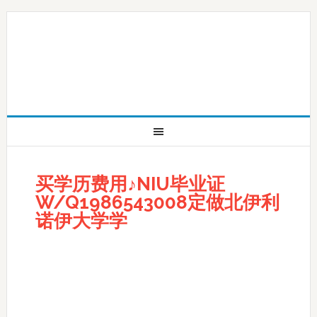
买学历费用♪NIU毕业证
W/Q1986543008定做北伊利
诺伊大学学