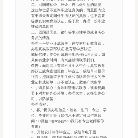
二、回国进私企、外企、自己做生意的情况
这些单位是不查询毕业证真伪的，而且国内没
有渠道去查询国外学历认证的真假，也不需要
提供真实教育部认证。鉴于此，办理一份毕业
证成绩单即可
三、回国进国企、银行等事业性单位或者考公
务员的情况
办理一份毕业证成绩单，递交材料到教育部，
办理真实教育部认证 教育部学历认证：
诚招代理：本公司诚聘当地合作代理人员，如
果你有业余时间，有兴趣就请联系我们。
敬告：面对网上有些不良个人中介，真实教育
部认证故意虚假报价，毕业证、成绩单却报价
很高，挖坑骗留学学生做和原版差异很大的毕
业证和成绩单，却不做认证，欺骗广大留学
生，请多留心！办理时请电话联系，或者视频
看下对方的办公环境，办理实力，选择实体公
司，以防被骗！
办理流程：
1、客户提供办理信息：姓名、生日、专业、学
位、毕业时间等（如信息不确定可以咨询顾
问：Q微信/1986543008我们有专业老师帮你
查询）；
2、开始安排制作毕业证、成绩单电子图；
3、毕业证、成绩单电子版做好以后发送给您确