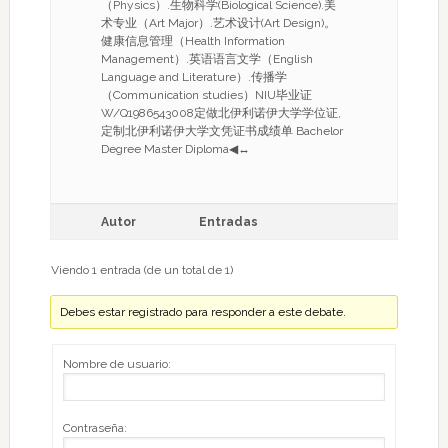
（Physics）.生物科学(Biological Science).美
术专业（Art Major）.艺术设计(Art Design)。
健康信息管理（Health Information
Management）.英语语言文学（English
Language and Literature）.传播学
（Communication studies）NIU毕业证
W/Q1986543008定做北伊利诺伊大学学位证,
定制北伊利诺伊大学文凭证书成绩单 Bachelor
Degree Master Diploma◀↔
Autor
Entradas
Viendo 1 entrada (de un total de 1)
Debes estar registrado para responder a este debate.
Nombre de usuario:
Contraseña: