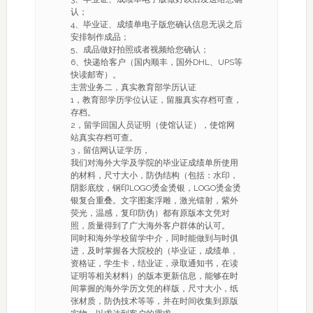
认；
4、毕业证、成绩单电子版您确认信息无误之后
安排制作成品；
5、成品做好拍照或者视频给您确认；
6、快递给客户（国内顺丰，国外DHL、UPS等
快读邮寄）。
主营业务二，真实教育部学历认证
1，教育部学历学位认证，留服真实存档可查，
存档。
2，留学回国人员证明（使馆认证），使馆网
站真实存档可查。
3，留信网认证学历，
我们对海外大学及学院的毕业证成绩单所使用
的材料，尺寸大小，防伪结构（包括：水印，
阴影底纹，钢印LOGO烫金烫银，LOGO烫金烫
银复合重叠。文字图案浮雕，激光镭射，紫外
荧光，温感，复印防伪）都有原版本文凭对
照，质量得到了广大海外客户群体的认可。
同时和海外学校留学中介，同时能做到与时俱
进，及时掌握各大院校的（毕业证，成绩单，
资格证，学生卡，结业证，录取通知书，在读
证明等相关材料）的版本更新信息，能够在时
间掌握的海外学历文凭的样版，尺寸大小，纸
张材质，防伪技术等等，并在时间收集到原版