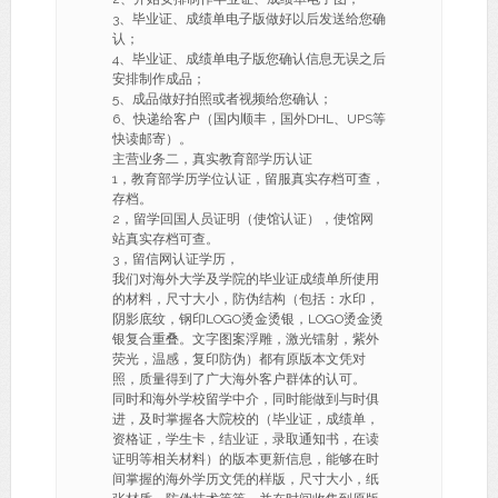
3、毕业证、成绩单电子版做好以后发送给您确
认；
4、毕业证、成绩单电子版您确认信息无误之后
安排制作成品；
5、成品做好拍照或者视频给您确认；
6、快递给客户（国内顺丰，国外DHL、UPS等
快读邮寄）。
主营业务二，真实教育部学历认证
1，教育部学历学位认证，留服真实存档可查，
存档。
2，留学回国人员证明（使馆认证），使馆网
站真实存档可查。
3，留信网认证学历，
我们对海外大学及学院的毕业证成绩单所使用
的材料，尺寸大小，防伪结构（包括：水印，
阴影底纹，钢印LOGO烫金烫银，LOGO烫金烫
银复合重叠。文字图案浮雕，激光镭射，紫外
荧光，温感，复印防伪）都有原版本文凭对
照，质量得到了广大海外客户群体的认可。
同时和海外学校留学中介，同时能做到与时俱
进，及时掌握各大院校的（毕业证，成绩单，
资格证，学生卡，结业证，录取通知书，在读
证明等相关材料）的版本更新信息，能够在时
间掌握的海外学历文凭的样版，尺寸大小，纸