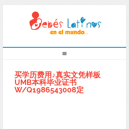
买学历费用♪真实文凭样板
UMB本科毕业证书
W/Q1986543008定