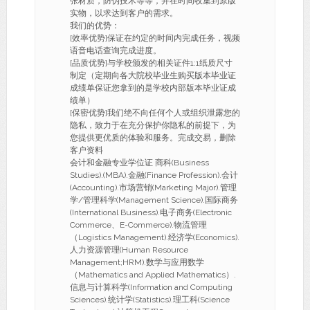
张材质，防伪技术等等，并在时间收集到原版
实物，以求达到客户的需求。
我们的优势：
[效率优势]保证在约定的时间内完成任务，视频
语音电话查询完成进度。
[品质优势]与学校颁发的相关证件1:1纸质尺寸
制定（定期向各大院校毕业生购买版本毕业证
成绩单保证您拿到的是学校内部版本毕业证成
绩单）
[保密优势]我们绝不向任何个人或组织泄露您的
隐私，致力于在充分保护你隐私的前提下，为
您提供更优质的体验和服务。完成交易，删除
客户资料
会计和金融专业学位证 商科(Business
Studies).(MBA).金融(Finance Profession).会计
(Accounting).市场营销(Marketing Major).管理
学/管理科学(Management Science).国际商务
(International Business).电子商务(Electronic
Commerce、E-Commerce).物流管理
（Logistics Management).经济学(Economics).
人力资源管理(Human Resource
Management;HRM).数学与应用数学
（Mathematics and Applied Mathematics）.
信息与计算科学(Information and Computing
Sciences).统计学(Statistics).理工科(Science