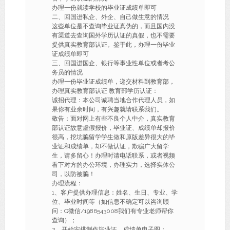
办理一份就读学校的毕业证成绩单即可
二、回国进私企、外企、自己做生意的情况
这些单位是不查询毕业证真伪的，而且国内没
有渠道去查询国外学历认证的真假，也不需要
提供真实教育部认证。鉴于此，办理一份毕业
证成绩单即可
三、回国进国企、银行等事业性单位或者考公
务员的情况
办理一份毕业证成绩单，递交材料到教育部，
办理真实教育部认证 教育部学历认证：
诚招代理：本公司诚聘当地合作代理人员，如
果你有业余时间，有兴趣就请联系我们。
敬告：面对网上有些不良个人中介，真实教育
部认证故意虚假报价，毕业证、成绩单却报价
很高，挖坑骗留学学生做和原版差异很大的毕
业证和成绩单，却不做认证，欺骗广大留学
生，请多留心！办理时请电话联系，或者视频
看下对方的办公环境，办理实力，选择实体公
司，以防被骗！
办理流程：
1、客户提供办理信息：姓名、生日、专业、学
位、毕业时间等（如信息不确定可以咨询顾
问：Q微信/1986543008我们有专业老师帮你
查询）；
2、开始安排制作毕业证、成绩单电子图；