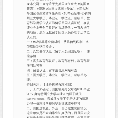
★本公司一直专注于为英国 #加拿大 #美国 #
新西兰 #澳洲 #法国 #德国 #爱尔兰 #意大利
等国家各高校留学生办理KSU毕业证书-办肯特
州立大学学历、毕业证、学位证、成绩单、教
育部学历学位认证和留学回国人员证明，在认
证业务上开创了良好的市场势头，一直占据了
的地位，成为无数留学回国人员办理学历学位
认证的。
一：#成绩单等全套材料，从防伪到印刷，水
印底纹到钢印烫金，
二：真实使馆认证（留学人员回国证明），使
馆存档
三：真实教育部认证，教育部存档，教育部留
服网站可查
四：留信认证，留学生信息网站可查
五：国外学历、毕业证、学位证、成绩单办
理。
特别关注：【业务选择办理准则】
一、工作未确定，回国需先给父母看KSU毕业
证书-办肯特州立大学毕业证的样子微信
1986543008、亲戚朋友看下学历认证的情况
办理一份就读学校的毕业证成绩单即可
二、回国进私企、外企、自己做生意的情况
这些单位是不查询毕业证真伪的，而且国内没
有渠道去查询国外学历认证的真假，也不需要