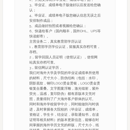
3、毕业证、成绩单电子版做好以后发送给您确
认；
4、毕业证、成绩单电子版您确认信息无误之后
安排制作成品；
5、成品做好拍照或者视频给您确认；
6、快递给客户（国内顺丰，国外DHL、UPS等
快读邮寄）。
主营业务二，真实教育部学历认证
1，教育部学历学位认证，留服真实存档可查，
存档。
2，留学回国人员证明（使馆认证），使馆网
站真实存档可查。
3，留信网认证学历，
我们对海外大学及学院的毕业证成绩单所使用
的材料，尺寸大小，防伪结构（包括：水印，
阴影底纹，钢印LOGO烫金烫银，LOGO烫金烫
银复合重叠。文字图案浮雕，激光镭射，紫外
荧光，温感，复印防伪）都有原版本文凭对
照，质量得到了广大海外客户群体的认可。
同时和海外学校留学中介，同时能做到与时俱
进，及时掌握各大院校的（毕业证，成绩单，
资格证，学生卡，结业证，录取通知书，在读
证明等相关材料）的版本更新信息，能够在时
间掌握的海外学历文凭的样版，尺寸大小，纸