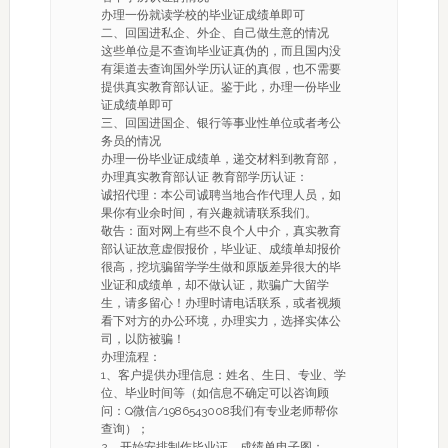
办理一份就读学校的毕业证成绩单即可
二、回国进私企、外企、自己做生意的情况
这些单位是不查询毕业证真伪的，而且国内没
有渠道去查询国外学历认证的真假，也不需要
提供真实教育部认证。鉴于此，办理一份毕业
证成绩单即可
三、回国进国企、银行等事业性单位或者考公
务员的情况
办理一份毕业证成绩单，递交材料到教育部，
办理真实教育部认证 教育部学历认证：
诚招代理：本公司诚聘当地合作代理人员，如
果你有业余时间，有兴趣就请联系我们。
敬告：面对网上有些不良个人中介，真实教育
部认证故意虚假报价，毕业证、成绩单却报价
很高，挖坑骗留学学生做和原版差异很大的毕
业证和成绩单，却不做认证，欺骗广大留学
生，请多留心！办理时请电话联系，或者视频
看下对方的办公环境，办理实力，选择实体公
司，以防被骗！
办理流程：
1、客户提供办理信息：姓名、生日、专业、学
位、毕业时间等（如信息不确定可以咨询顾
问：Q微信/1986543008我们有专业老师帮你
查询）；
2、开始安排制作毕业证、成绩单电子图；