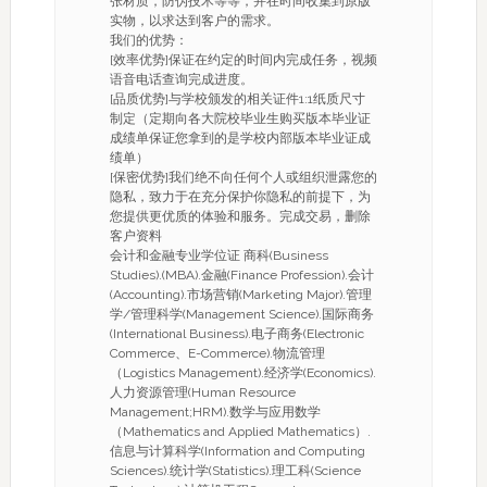
张材质，防伪技术等等，并在时间收集到原版
实物，以求达到客户的需求。
我们的优势：
[效率优势]保证在约定的时间内完成任务，视频
语音电话查询完成进度。
[品质优势]与学校颁发的相关证件1:1纸质尺寸
制定（定期向各大院校毕业生购买版本毕业证
成绩单保证您拿到的是学校内部版本毕业证成
绩单）
[保密优势]我们绝不向任何个人或组织泄露您的
隐私，致力于在充分保护你隐私的前提下，为
您提供更优质的体验和服务。完成交易，删除
客户资料
会计和金融专业学位证 商科(Business
Studies).(MBA).金融(Finance Profession).会计
(Accounting).市场营销(Marketing Major).管理
学/管理科学(Management Science).国际商务
(International Business).电子商务(Electronic
Commerce、E-Commerce).物流管理
（Logistics Management).经济学(Economics).
人力资源管理(Human Resource
Management;HRM).数学与应用数学
（Mathematics and Applied Mathematics）.
信息与计算科学(Information and Computing
Sciences).统计学(Statistics).理工科(Science