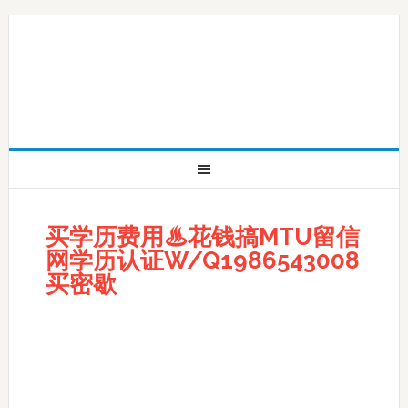
买学历费用♨花钱搞MTU留信
网学历认证W/Q1986543008
买密歇