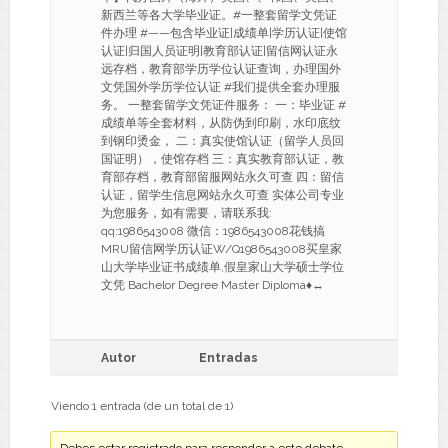
新西兰等各大学毕业证。#一整套留学文凭证
件办理 #——包含毕业证|成绩单|学历认证|使馆
认证|归国人员证明|教育部认证|留信网认证永
远存档，教育部学历学位认证查询，办理国外
文凭国外学历学位认证 #我们提供全套办理服
务。 一整套留学文凭证件服务： 一：毕业证 #
成绩单等全套材料，从防伪到印刷，水印底纹
到钢印烫金， 二：真实使馆认证（留学人员回
国证明），使馆存档 三：真实教育部认证，教
育部存档，教育部留服网站永久可查 四：留信
认证，留学生信息网站永久可查 实体公司专业
为您服务，如有需要，请联系我:
qq:1986543008 微信：1986543008花钱搞
MRU留信网学历认证W/Q1986543008买皇家
山大学毕业证书成绩单,假皇家山大学硕士学位
文凭 Bachelor Degree Master Diploma♦↔
Autor
Entradas
Viendo 1 entrada (de un total de 1)