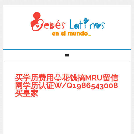
买学历费用♧花钱搞MRU留信
网学历认证W/Q1986543008
买皇家