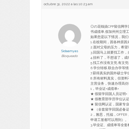
octubre 31, 2022 a las 10:23 am
◎の花钱搞CPP留信网学历
书成绩单,假加州州立理工大学波
如果您是以下情况，我们
1.在校期间，因各种原
2.面对父母的压力，希
Sidaamyas
3.回国马上就要找工作
Bloqueado
4.挂科了，不想读了，成
5.找工作没有文凭,有文
6.学分转移,联合办学等
7.获得真实的国外硕士
8.所有材料真实，但资料
主营业务，快速办理高仿
1，毕业证+成绩单+
★ 假留学回国人员证明+
★ 假教育部学历学位认
★ 留信网认证，国家专
★ （全套留学回国必备
2，雅思，托福，OFF
申请工签都可以用到）。
3.毕业证、成绩单等全