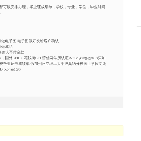
都可以安排办理，毕业证成绩单，学校，专业，学位，毕业时间
。
点做电子图;电子图做好发给客户确认
部做成品
频确认再付余款
国外DHL）花钱搞CPP留信网学历认证W/Q1986543008买加
校毕业证书成绩单,假加州州立理工大学波莫纳分校硕士学位文凭
r Diploma◎の