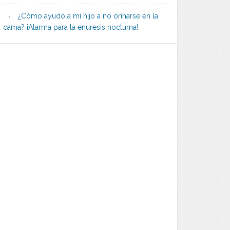
¿Cómo ayudo a mi hijo a no orinarse en la
cama? ¡Alarma para la enuresis nocturna!