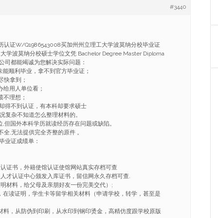
#3440
认证W/Q1986543008买加州州立理工大学波莫纳分校毕业证
莫纳分校硕士学位文凭 Bachelor Degree Master Diploma
公司都能竭诚为您解决实际问题：
因未能顺利毕业，拿不到官方毕业证；
望尽快拿到；
，办给用人单位看；
绩不理想；
凭却得不到认证，有本科却要求硕士
情况复杂不知道怎么整理材料的。
学位,但国外本科学历就读经历存在问题或缺陷。
不全,无法提供完全齐整的原件 。
毕业证成绩单：
证认证书，外籍使馆认证使馆网站真实存档可查
业人才认证中心颁发入库证书，留信网永久存档可查.
证明材料，给父母及亲朋好友一份完美交代）;
ER，在读证明，学生卡等留学相关材料（申请学校，转学，甚至是
套材料，从防伪到印刷，从水印到钢印烫金，高精仿度跟学校原版