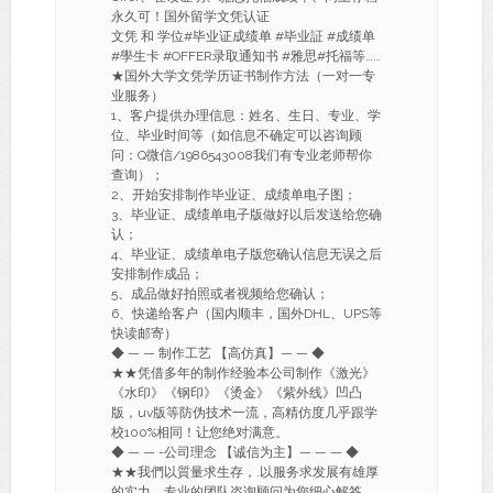
永久可！国外留学文凭认证
文凭 和 学位#毕业证成绩单 #毕业証 #成绩单
#學生卡 #OFFER录取通知书 #雅思#托福等……
★国外大学文凭学历证书制作方法（一对一专
业服务）
1、客户提供办理信息：姓名、生日、专业、学
位、毕业时间等（如信息不确定可以咨询顾
问：Q微信/1986543008我们有专业老师帮你
查询）；
2、开始安排制作毕业证、成绩单电子图；
3、毕业证、成绩单电子版做好以后发送给您确
认；
4、毕业证、成绩单电子版您确认信息无误之后
安排制作成品；
5、成品做好拍照或者视频给您确认；
6、快递给客户（国内顺丰，国外DHL、UPS等
快读邮寄）
◆ — — 制作工艺 【高仿真】— — ◆
★★凭借多年的制作经验本公司制作《激光》
《水印》《钢印》《烫金》《紫外线》凹凸
版，uv版等防伪技术一流，高精仿度几乎跟学
校100%相同！让您绝对满意。
◆ — — -公司理念 【诚信为主】— — — ◆
★★我們以質量求生存，.以服务求发展有雄厚
的实力，专业的团队咨询顾问为您细心解答，