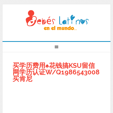
买学历费用♠花钱搞KSU留信
网学历认证W/Q1986543008
买肯尼