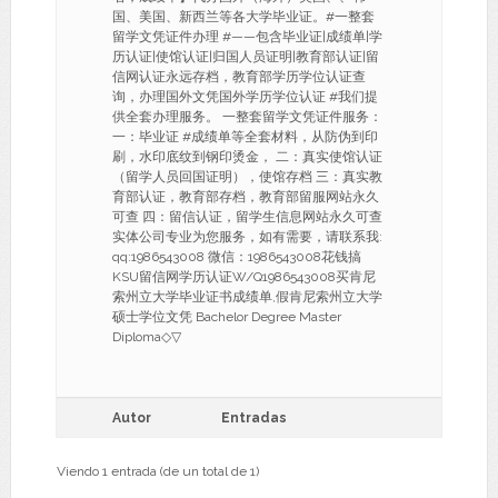
国、美国、新西兰等各大学毕业证。#一整套
留学文凭证件办理 #——包含毕业证|成绩单|学
历认证|使馆认证|归国人员证明|教育部认证|留
信网认证永远存档，教育部学历学位认证查
询，办理国外文凭国外学历学位认证 #我们提
供全套办理服务。 一整套留学文凭证件服务：
一：毕业证 #成绩单等全套材料，从防伪到印
刷，水印底纹到钢印烫金， 二：真实使馆认证
（留学人员回国证明），使馆存档 三：真实教
育部认证，教育部存档，教育部留服网站永久
可查 四：留信认证，留学生信息网站永久可查
实体公司专业为您服务，如有需要，请联系我:
qq:1986543008 微信：1986543008花钱搞
KSU留信网学历认证W/Q1986543008买肯尼
索州立大学毕业证书成绩单,假肯尼索州立大学
硕士学位文凭 Bachelor Degree Master
Diploma◇▽
Autor
Entradas
Viendo 1 entrada (de un total de 1)