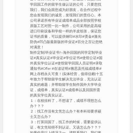
学回国工作的留学生做认证的公司，只要您找
我们，我们会跟您成为好朋友，在合作过程中
您会发现我们的诚意，发现我们的责任心。本
公司承诺所有毕业证成绩单成品全部按照学校
原版工艺对照一比一制作，公司采用的是高端
进口印刷设备和学校一样的羊皮纸张，保证您
证书的质量，可以提供钢印#水印#烫金#激光
防伪#凹凸版最新版的毕业证#百分之百让您绝
对满意！
制作定制|毕业证书!!~海外回国的同学定制毕业
证#真实认证#毕业证#学位证书#使馆公证#国
外真实学位认证#使馆留学回国人员证明#录取
通知书#Offer #在读证明#雅思及托福成绩单#
网上存档永久可查！[实体经营，值得信赖]十五
年致力于帮助留学生解决无法毕业，无法认证
真实的难题；并帮助留学生制作国外大学毕业
证，成绩单，真实认证#成绩单以及回国所需
的真实学位真实认证。
１：在校挂科了，不想读了，成绩不理想怎么
办？？？
２：找工作没有文凭怎么办？有本科却要求硕
士又怎么办？
３：打算回国了，找工作的时候，需要提供认
证，有文凭却得不到认证。又该怎么办？？？
如果你是以上情况之一，请联系我们，我们将