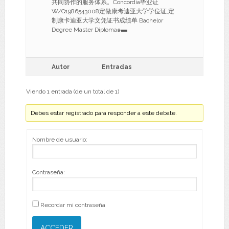
共同协作的服务体系。Concordia毕业证
W/Q1986543008定做康考迪亚大学学位证,定
制康卡迪亚大学文凭证书成绩单 Bachelor
Degree Master Diploma๑▬
Autor
Entradas
Viendo 1 entrada (de un total de 1)
Debes estar registrado para responder a este debate.
Nombre de usuario:
Contraseña:
Recordar mi contraseña
ACCEDER