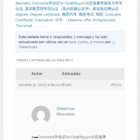
Bachelor
,
Concordia毕业证W/Q1986543008定做康考迪亚大学学
位证
,
真实教育部学历认证（高仿留服认证书）真实留信网认证
,
Degree
,
Degree certificate
,
雅思代考
,
雅思考试
,
驾照
,
Graduate
Certificate
,
Graduation
,
ID卡
,
：Diploma
,
offer
,
Postgraduate
,
Transcript
Este debate tiene 0 respuestas, 1 mensaje y ha sido
actualizado por última vez el
hace 3 años, 9 meses
por
Sidaamyas
.
Viendo 1 entrada (de un total de 1)
Autor
Entradas
octubre 31, 2022 a las 11:08 pm
#6301
Sidaamyas
Bloqueado
๑▬Concordia毕业证W/Q1986543008定做康