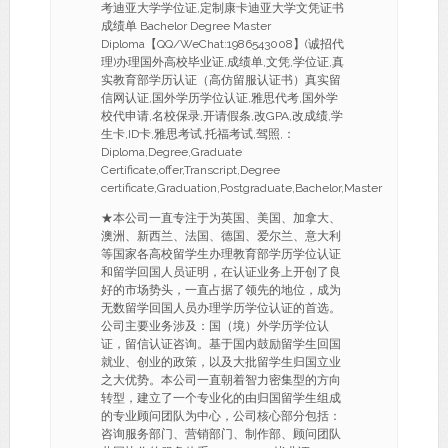
考迪亚大学学位证,定制康卡迪亚大学文凭证书
成绩单 Bachelor Degree Master
Diploma【QQ/WeChat:1986543008】(诚招代
理)办理国外高校毕业证,成绩单,文凭,学位证,真
实教育部学历认证（高仿留服认证书）真实留
信网认证,国外学历学位认证,雅思代考,国外学
校代申请,名校保录,开请假条,改GPA,改成绩,学
生卡,ID卡,雅思考试,托福考试,驾照,：
Diploma,Degree,Graduate
Certificate,offer,Transcript,Degree
certificate,Graduation,Postgraduate,Bachelor,Master
★本公司一直专注于为英国、美国、加拿大、
澳洲、新西兰、法国、德国、爱尔兰、意大利
等国家各高校留学生办理教育部学历学位认证
和留学回国人员证明，在认证业务上开创了良
好的市场势头，一直占据了领先的地位，成为
无数留学回国人员办理学历学位认证的首选。
公司主要业务涉及：国（境）外学历学位认
证，留信认证咨询。基于国内鼓励留学生回国
就业、创业的政策，以及大批留学生归国立业
之大优势。本公司一直朝着智力密集型的方向
转型，建立了一个专业化的由归国留学生组成
的专业顾问团队为中心，公司核心部分包括：
咨询服务部门、营销部门、制作部、顾问团队