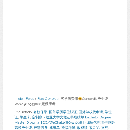
Inicio
›
Foros
›
Foro General
›
买学历费用
Concordia毕业证
W/Q1986543008定做康考
Etiquetado:
名校保录
,
国外学历学位认证
,
国外学校代申请
,
学位
证
,
学生卡
,
定制康卡迪亚大学文凭证书成绩单 Bachelor Degree
Master Diploma【QQ/WeChat:1986543008】(诚招代理)办理国外
高校毕业证
,
开请假条
,
成绩单
,
托福考试
,
改成绩
,
改GPA
,
文凭
,