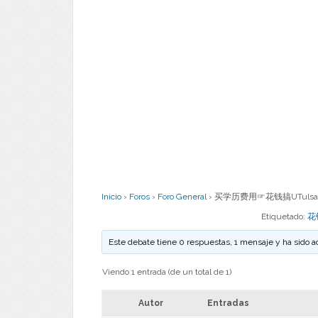
Inicio
›
Foros
›
Foro General
›
买学历费用☞花钱搞UTulsa
Etiquetado:
花
Este debate tiene 0 respuestas, 1 mensaje y ha sido a
Viendo 1 entrada (de un total de 1)
Autor
Entradas