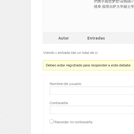
們携手圆您梦想!花钱搞UT
绩单,假塔尔萨大学硕士学位文凭 B
Autor
Entradas
Viendo 1 entrada (de un total de 1)
Debes estar registrado para responder a este debate.
Nombre de usuario:
Contraseña:
Recordar mi contraseña