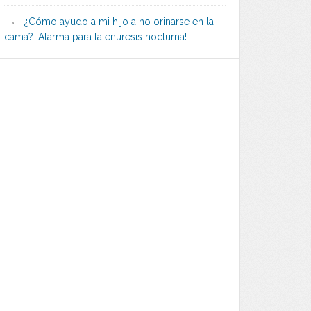
¿Cómo ayudo a mi hijo a no orinarse en la
cama? ¡Alarma para la enuresis nocturna!