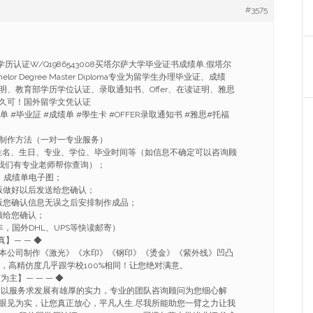
#3575
网学历认证W/Q1986543008买塔尔萨大学毕业证书成绩单,假塔尔
lor Degree Master Diploma专业为留学生办理毕业证、成绩
明、教育部学历学位认证、录取通知书、Offer、在读证明、雅思
久可！国外留学文凭认证
单 #毕业証 #成绩单 #學生卡 #OFFER录取通知书 #雅思#托福
制作方法（一对一专业服务）
姓名、生日、专业、学位、毕业时间等（如信息不确定可以咨询顾
008我们有专业老师帮你查询）；
、成绩单电子图；
版做好以后发送给您确认；
版您确认信息无误之后安排制作成品；
频给您确认；
，国外DHL、UPS等快读邮寄）
真】— — ◆
本公司制作《激光》《水印》《钢印》《烫金》《紫外线》凹凸
流，高精仿度几乎跟学校100%相同！让您绝对满意。
信为主】— — — ◆
.以服务求发展有雄厚的实力，专业的团队咨询顾问为您细心解
眼见为实，让您真正放心，平凡人生,尽我所能助您一臂之力让我