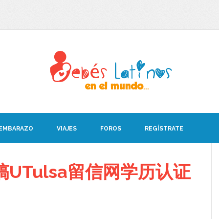
 EMBARAZO
VIAJES
FOROS
REGÍSTRATE
UTulsa留信网学历认证