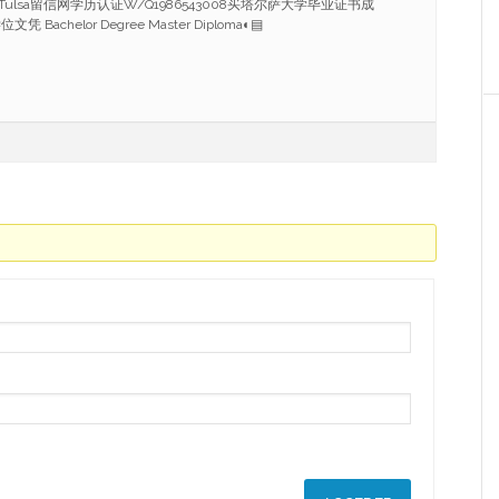
ulsa留信网学历认证W/Q1986543008买塔尔萨大学毕业证书成
achelor Degree Master Diploma◐▤