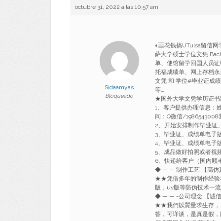
octubre 31, 2022 a las 10:57 am
◐▤花钱搞UTulsa留信
萨大学硕士学位文凭 Bache
单、使馆留学回国人员证
托福成绩单、网上存档永
文凭 和 学位#毕业证成绩
Sidaamyas
等……
Bloqueado
★国外大学文凭学历证书
1、客户提供办理信息：
问：Q微信/1986543
2、开始安排制作毕业证
3、毕业证、成绩单电子
4、毕业证、成绩单电子
5、成品做好拍照或者视
6、快递给客户（国内顺丰
◆ — — 制作工艺 【高仿
★★凭借多年的制作经验
版，uv版等防伪技术一
◆ — — -公司理念 【诚
★★我們以質量求生存，
答，可详谈，是真是假，