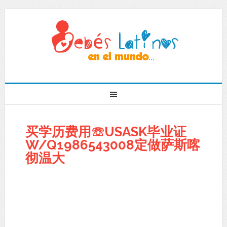
买学历费用☏USASK毕业证
W/Q1986543008定做萨斯喀
彻温大