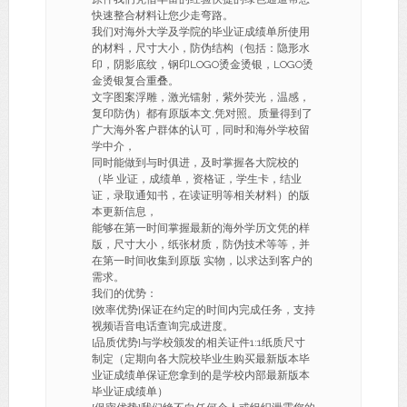
快速整合材料让您少走弯路。
我们对海外大学及学院的毕业证成绩单所使用
的材料，尺寸大小，防伪结构（包括：隐形水
印，阴影底纹，钢印LOGO烫金烫银，LOGO烫
金烫银复合重叠。
文字图案浮雕，激光镭射，紫外荧光，温感，
复印防伪）都有原版本文,凭对照。质量得到了
广大海外客户群体的认可，同时和海外学校留
学中介，
同时能做到与时俱进，及时掌握各大院校的
（毕 业证，成绩单，资格证，学生卡，结业
证，录取通知书，在读证明等相关材料）的版
本更新信息，
能够在第一时间掌握最新的海外学历文凭的样
版，尺寸大小，纸张材质，防伪技术等等，并
在第一时间收集到原版 实物，以求达到客户的
需求。
我们的优势：
[效率优势]保证在约定的时间内完成任务，支持
视频语音电话查询完成进度。
[品质优势]与学校颁发的相关证件1:1纸质尺寸
制定（定期向各大院校毕业生购买最新版本毕
业证成绩单保证您拿到的是学校内部最新版本
毕业证成绩单）