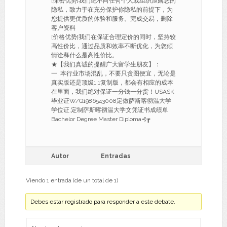
[保密优势]我们绝不向任何个人或组织泄露您的
隐私，致力于在充分保护你隐私的前提下，为
您提供更优质的体验和服务。完成交易，删除
客户资料
[价格优势]我们在保证合理定价的同时，坚持较
高性价比，通过品质和效率不断优化，为您倾
情诠释什么是高性价比。
★【我们真诚的提醒广大留学生朋友】：
一. 本行业市场混乱，不要只贪图便宜，无论是
真实版还是顶级1:1复制版，都会有相应的成本
在里面，我们绝对保证一分钱一分货！USASK
毕业证W/Q1986543008定做萨斯喀彻温大学
学位证,定制萨斯喀彻温大学文凭证书成绩单
Bachelor Degree Master Diploma⊰┲
Autor
Entradas
Viendo 1 entrada (de un total de 1)
Debes estar registrado para responder a este debate.