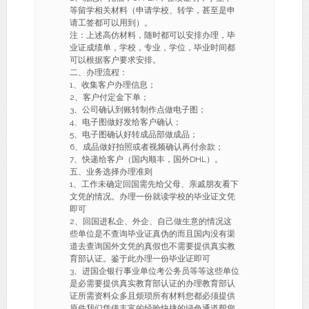
等留学相关材料（申请学校、转学，甚至是申
请工签都可以用到）。
注：上述高仿材料，随时都可以安排办理，毕
业证成绩单，学校，专业，学位，毕业时间都
可以根据客户要求安排。
二、办理流程：
1、收集客户办理信息；
2、客户付定金下单；
3、公司确认到账转制作点做电子图；
4、电子图做好发给客户确认；
5、电子图确认好转成品部做成品；
6、成品做好拍照或者视频确认再付余款；
7、快递给客户（国内顺丰，国外DHL）。
五、业务选择办理准则
1、工作未确定回国需先给父母、亲戚朋友看下
文凭的情况。办理一份就读学校的毕业证文凭
即可
2、回国进私企、外企、自己做生意的情况这
些单位是不查询毕业证真伪的而且国内没有渠
道去查询国外文凭的真假也不需要提供真实教
育部认证。鉴于此办理一份毕业证即可
3、进国企银行事业单位考公务员等等这些单位
是必需要提供真实教育部认证的办理教育部认
证所需资料众多且烦琐所有材料您都必须提供
原件我们凭借丰富的经验快捷的绿色通道帮您