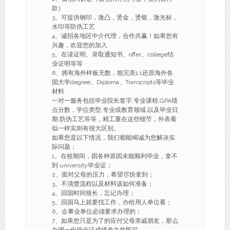
款）
3、可提供钢印，激凸，烫金，烫银，激光标，
水印等防伪工艺
4、诚招各地区中介代理，合作共赢！如果您有
兴趣，欢迎您的加入
5、在读证明、录取通知书、offer、college结
业证明等等
6、拥有海外样板无数，能完美1:1还原海外各
国大学degree、Diploma、Transcripts等毕业
材料
一对一服务包括毕业院长签字,专业课程,GPA绩
点分数，学位类型,专业或教育领域,以及毕业日
期.防伪工艺等等，精工重在这些细节，外表看
似一样实则有很大区别。
如果您是以下情况，我们都能竭诚为您解决实
际问题；
1、在校期间，因各种原因未能顺利毕业，拿不
到 university毕业证；
2、面对父母的压力，希望尽快拿到；
3、不清楚流程以及材料该如何准备；
4、回国时间很长，忘记办理；
5、回国马上就要找工作，办给用人单位看；
6、企事业单位必须要求办理的；
7、如果您只是为了的应付父母亲戚朋友，那么