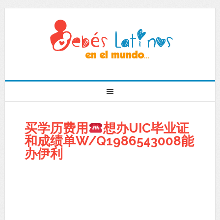
买学历费用
想办UIC毕业证
和成绩单W/Q1986543008能
办伊利