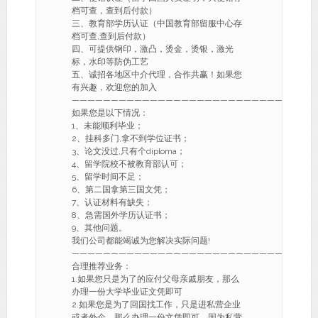
档可查，查到后付款）
三、教育部学历认证（中国教育部留服中心存
档可查,查到后付款）
四、可提供钢印，激凸，烫金，烫银，激光
标，水印等防伪工艺
五、诚招各地区中介代理，合作共赢！如果您
有兴趣，欢迎您的加入
———————————————————————————-
如果您是以下情况：
1、未能顺利毕业；
2、挂科多门,拿不到学位证书；
3、论文没过,只有个diploma；
4、留学院校不被教育部认可；
5、留学时间不足；
6、第二国拿第三国文凭；
7、认证材料有缺失；
8、急需国外学历认证书；
9、其他问题。
我们公司都能竭诚为您解决实际问题!
———————————————————————————-
合理推荐业务：
1.如果您只是为了的应付父母亲戚朋友，那么
办理一份大学毕业证文凭即可
2.如果您是为了回国找工作，只是进私营企业
或者外企，那么办理一份文凭即可，因为私营