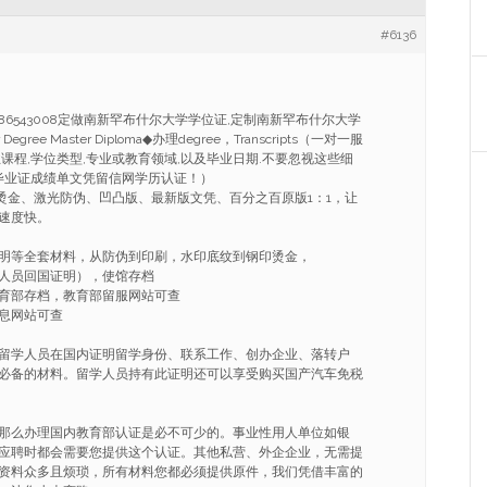
#6136
986543008定做南新罕布什尔大学学位证,定制南新罕布什尔大学
egree Master Diploma◆办理degree，Transcripts（一对一服
课程,学位类型,专业或教育领域,以及毕业日期.不要忽视这些细
!毕业证成绩单文凭留信网学历认证！）
烫金、激光防伪、凹凸版、最新版文凭、百分之百原版1：1，让
速度快。
明等全套材料，从防伪到印刷，水印底纹到钢印烫金，
人员回国证明），使馆存档
育部存档，教育部留服网站可查
息网站可查
留学人员在国内证明留学身份、联系工作、创办企业、落转户
必备的材料。留学人员持有此证明还可以享受购买国产汽车免税
那么办理国内教育部认证是必不可少的。事业性用人单位如银
应聘时都会需要您提供这个认证。其他私营、外企企业，无需提
资料众多且烦琐，所有材料您都必须提供原件，我们凭借丰富的