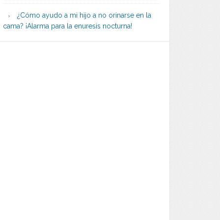
¿Cómo ayudo a mi hijo a no orinarse en la
cama? ¡Alarma para la enuresis nocturna!