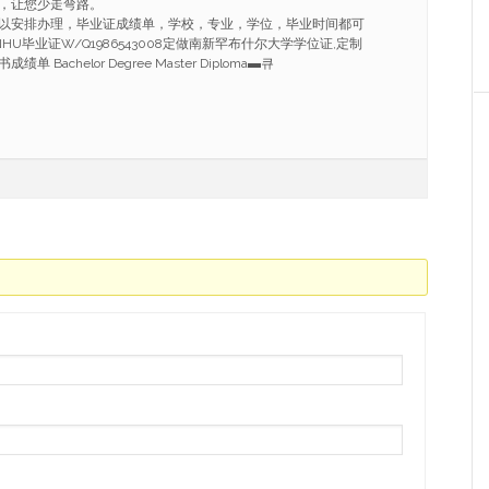
，让您少走弯路。
以安排办理，毕业证成绩单，学校，专业，学位，毕业时间都可
U毕业证W/Q1986543008定做南新罕布什尔大学学位证,定制
Bachelor Degree Master Diploma▬큐