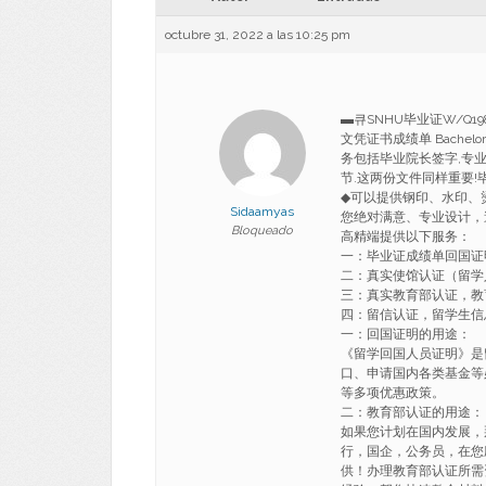
octubre 31, 2022 a las 10:25 pm
▬큐SNHU毕业证W/Q1
文凭证书成绩单 Bachelor D
务包括毕业院长签字,专业
节.这两份文件同样重要
◆可以提供钢印、水印、
Sidaamyas
您绝对满意、专业设计，
Bloqueado
高精端提供以下服务：
一：毕业证成绩单回国证
二：真实使馆认证（留学
三：真实教育部认证，教
四：留信认证，留学生信
一：回国证明的用途：
《留学回国人员证明》是
口、申请国内各类基金等
等多项优惠政策。
二：教育部认证的用途：
如果您计划在国内发展，
行，国企，公务员，在您
供！办理教育部认证所需