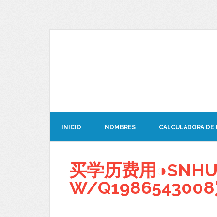
INICIO
NOMBRES
CALCULADORA DE
买学历费用◑SNH
W/Q1986543