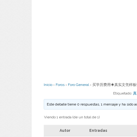
Inicio
›
Foros
›
Foro General
›
买学历费用◈真实文凭样板UO
Etiquetado:
真
Este debate tiene 0 respuestas, 1 mensaje y ha sido a
Viendo 1 entrada (de un total de 1)
Autor
Entradas