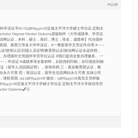
#5298
科毕业证书W/Q1986543008定做太平洋大学硕士学位证,定制太
elor Degree Master Diploma原版制作《大学成绩单、学历证
信网认证，本科，硕士，海归，博士，排名，成绩单】代办国外
美国、新西兰等各大学毕业证。#一整套留学文凭证件办理 #——
认证|使馆认证|归国人员证明|教育部认证|留信网认证永远存档，
，办理国外文凭国外学历学位认证 #我们提供全套办理服务。 一
 一：毕业证 #成绩单等全套材料，从防伪到印刷，水印底纹到钢
认证（留学人员回国证明），使馆存档 三：真实教育部认证，教
站永久可查 四：留信认证，留学生信息网站永久可查 实体公司
系我: qq:1986543008 微信：1986543008真实文凭样板
986543008定做太平洋大学硕士学位证,定制太平洋大学留信学历
ster Diploma
ⓥ