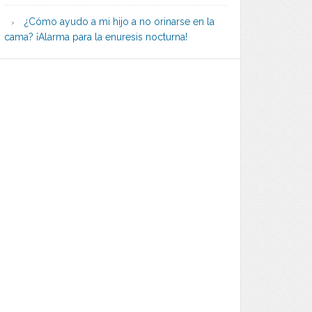
¿Cómo ayudo a mi hijo a no orinarse en la
cama? ¡Alarma para la enuresis nocturna!