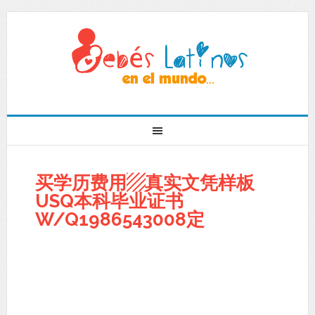
买学历费用▨真实文凭样板
USQ本科毕业证书
W/Q1986543008定