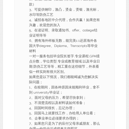
款）
3、可提供钢印，激凸，烫金，烫银，激光标，
水印等防伪工艺
4、诚招各地区中介代理，合作共赢！如果您有
兴趣，欢迎您的加入
5、在读证明、录取通知书、offer、college结
业证明等等
6、拥有海外样板无数，能完美1:1还原海外各
国大学degree、Diploma、Transcripts等毕业
材料
一对一服务包括毕业院长签字,专业课程,GPA绩
点分数，学位类型,专业或教育领域,以及毕业日
期.防伪工艺等等，精工重在这些细节，外表看
似一样实则有很大区别。
如果您是以下情况，我们都能竭诚为您解决实
际问题；
1、在校期间，因各种原因未能顺利毕业，拿不
到 university毕业证；
2、面对父母的压力，希望尽快拿到；
3、不清楚流程以及材料该如何准备；
4、回国时间很长，忘记办理；
5、回国马上就要找工作，办给用人单位看；
6、企事业单位必须要求办理的；
7、如果您只是为了的应付父母亲戚朋友，那么
办理一份毕业证成绩单文凭即可