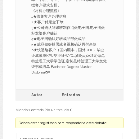
据客户要求安排。
《材料办理流程》
1★收集客户办理信息;
2★客户付定金下单;
3★公司确认到账转制作点做电子图;电子图做
好发给客户确认;
4★电子图确认好转成品部做成品;
5★成品做好拍照或者视频确认再付余款;
6★快递给客户（国内顺丰，国外DHL）毕业
证成绩单KPU毕业证W/Q1986543008定做昆
特兰理工大学学位证,定制昆特兰理工大学文凭
证书成绩单 Bachelor Degree Master
Diploma✿◊
Autor
Entradas
Viendo 1 entrada (de un total de 1)
Debes estar registrado para responder a este debate.