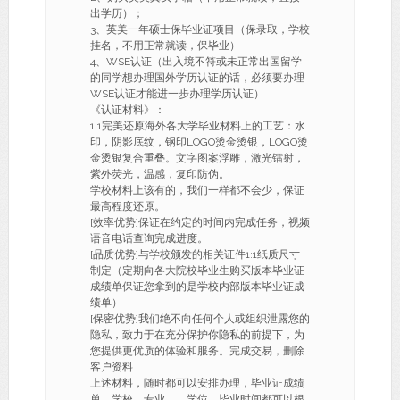
出学历）；
3、英美一年硕士保毕业证项目（保录取，学校
挂名，不用正常就读，保毕业）
4、WSE认证（出入境不符或未正常出国留学
的同学想办理国外学历认证的话，必须要办理
WSE认证才能进一步办理学历认证）
《认证材料》：
1:1完美还原海外各大学毕业材料上的工艺：水
印，阴影底纹，钢印LOGO烫金烫银，LOGO烫
金烫银复合重叠。文字图案浮雕，激光镭射，
紫外荧光，温感，复印防伪。
学校材料上该有的，我们一样都不会少，保证
最高程度还原。
[效率优势]保证在约定的时间内完成任务，视频
语音电话查询完成进度。
[品质优势]与学校颁发的相关证件1:1纸质尺寸
制定（定期向各大院校毕业生购买版本毕业证
成绩单保证您拿到的是学校内部版本毕业证成
绩单）
[保密优势]我们绝不向任何个人或组织泄露您的
隐私，致力于在充分保护你隐私的前提下，为
您提供更优质的体验和服务。完成交易，删除
客户资料
上述材料，随时都可以安排办理，毕业证成绩
单、学校、专业、，学位，毕业时间都可以根