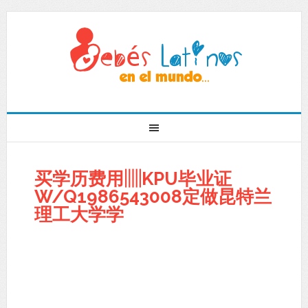
买学历费用▥KPU毕业证
W/Q1986543008定做昆特兰
理工大学学