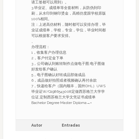
请工签都可以用到）。
3.毕业证、成绩单等全套材料，从防伪到印
刷，从水印到钢印烫金，高精仿度跟学校原版
100%相同。
注：上述高仿材料，随时都可以安排办理，毕
业证成绩单，学校，专业，学位，毕业时间都
可以根据客户要求安排。
、
办理流程：
1，收集客户办理信息
2，客户付定金下单
3，公司确认到账转制作点做电子图;电子图做
好发给客户确认
5，电子图确认好转成品部做成品
6，成品做好拍照或者视频确认再付余款
7，快递给客户（国内顺丰，国外DHL）UWS
毕业证W/Q1986543008定做西苏格兰大学学
位证,定制西苏格兰大学文凭证书成绩单
Bachelor Degree Master Diploma→◦
Autor
Entradas