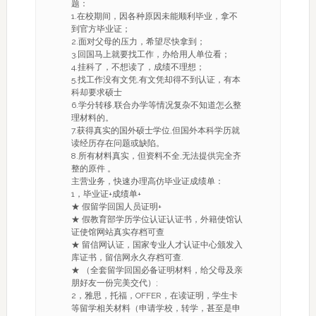
题：
1.在校期间，因各种原因未能顺利毕业，拿不
到官方毕业证；
2.面对父母的压力，希望尽快拿到；
3.回国马上就要找工作，办给用人单位看；
4.挂科了，不想读了，成绩不理想；
5.找工作没有文凭,有文凭却得不到认证，有本
科却要求硕士
6.学分转移,联合办学等情况复杂不知道怎么整
理材料的。
7.获得真实的国外硕士学位,但国外本科学历就
读经历存在问题或缺陷。
8.所有材料真实，但资料不全,无法提供完全齐
整的原件 。
主营业务，快速办理高仿毕业证成绩单：
1，毕业证+成绩单+
★ 假留学回国人员证明+
★ 假教育部学历学位认证认证书，外籍使馆认
证使馆网站真实存档可查
★ 留信网认证，国家专业人才认证中心颁发入
库证书，留信网永久存档可查.
★ （全套留学回国必备证明材料，给父母及亲
朋好友一份完美交代）;
2，雅思，托福，OFFER，在读证明，学生卡
等留学相关材料（申请学校，转学，甚至是申