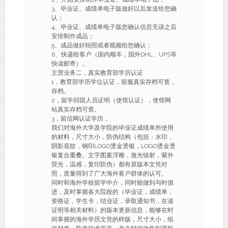
3、毕业证、成绩单电子版做好以后发送给您确
认；
4、毕业证、成绩单电子版您确认信息无误之后
安排制作成品；
5、成品做好拍照或者视频给您确认；
6、快递给客户（国内顺丰，国外DHL、UPS等
快读邮寄）。
主营业务二，真实教育部学历认证
1，教育部学历学位认证，留服真实存档可查，
存档。
2，留学回国人员证明（使馆认证），使馆网
站真实存档可查。
3，留信网认证学历，
我们对海外大学及学院的毕业证成绩单所使用
的材料，尺寸大小，防伪结构（包括：水印，
阴影底纹，钢印LOGO烫金烫银，LOGO烫金烫
银复合重叠。文字图案浮雕，激光镭射，紫外
荧光，温感，复印防伪）都有原版本文凭对
照，质量得到了广大海外客户群体的认可。
同时和海外学校留学中介，同时能做到与时俱
进，及时掌握各大院校的（毕业证，成绩单，
资格证，学生卡，结业证，录取通知书，在读
证明等相关材料）的版本更新信息，能够在时
间掌握的海外学历文凭的样版，尺寸大小，纸