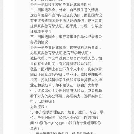
办理一份就读学校的毕业证成绩单即可
二、回国进私企、外企、自己做生意的情况
这些单位是不查询毕业证真伪的，而且国内没
有渠道去查询国外学历认证的真假，也不需要
提供真实教育部认证。鉴于此，办理一份毕业
证成绩单即可
三、回国进国企、银行等事业性单位或者考公
务员的情况
办理一份毕业证成绩单，递交材料到教育部，
办理真实教育部认证 教育部学历认证：
诚招代理：本公司诚聘当地合作代理人员，如
果你有业余时间，有兴趣就请联系我们。
敬告：面对网上有些不良个人中介，真实教育
部认证故意虚假报价，毕业证、成绩单却报价
很高，挖坑骗留学学生做和原版差异很大的毕
业证和成绩单，却不做认证，欺骗广大留学
生，请多留心！办理时请电话联系，或者视频
看下对方的办公环境，办理实力，选择实体公
司，以防被骗！
办理流程：
1、客户提供办理信息：姓名、生日、专业、学
位、毕业时间等（如信息不确定可以咨询顾
问：Q微信/1986543008我们有专业老师帮你
查询）；
2、开始安排制作毕业证、成绩单电子图；