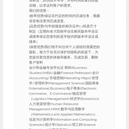
张材质，防伪技术等等，并在时间收集到原版
实物，以求达到客户的需求。
我们的优势：
[效率优势]保证在约定的时间内完成任务，视频
语音电话查询完成进度。
[品质优势]与学校颁发的相关证件1:1纸质尺寸
制定（定期向各大院校毕业生购买版本毕业证
成绩单保证您拿到的是学校内部版本毕业证成
绩单）
[保密优势]我们绝不向任何个人或组织泄露您的
隐私，致力于在充分保护你隐私的前提下，为
您提供更优质的体验和服务。完成交易，删除
客户资料
会计和金融专业学位证 商科(Business
Studies).(MBA).金融(Finance Profession).会计
(Accounting).市场营销(Marketing Major).管理
学/管理科学(Management Science).国际商务
(International Business).电子商务(Electronic
Commerce、E-Commerce).物流管理
（Logistics Management).经济学(Economics).
人力资源管理(Human Resource
Management;HRM).数学与应用数学
（Mathematics and Applied Mathematics）.
信息与计算科学(Information and Computing
Sciences).统计学(Statistics).理工科(Science