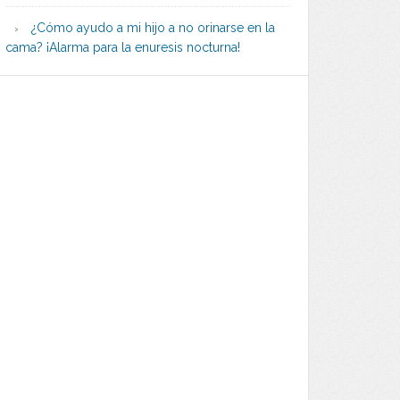
¿Cómo ayudo a mi hijo a no orinarse en la
cama? ¡Alarma para la enuresis nocturna!