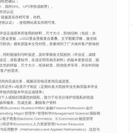
频给您确认；
，国外DHL、UPS等快读邮寄）。
学历认证
，留服真实存档可查，存档。
使馆认证），使馆网站真实存档可查。
毕业证成绩单所使用的材料，尺寸大小，防伪结构（包括：水
GO烫金烫银，LOGO烫金烫银复合重叠。文字图案浮雕，激光镭
印防伪）都有原版本文凭对照，质量得到了广大海外客户群体的
，同时能做到与时俱进，及时掌握各大院校的（毕业证，成绩
业证，录取通知书，在读证明等相关材料）的版本更新信息，能
文凭的样版，尺寸大小，纸张材质，防伪技术等等，并在时间收
到客户的需求。
的时间内完成任务，视频语音电话查询完成进度。
相关证件1:1纸质尺寸制定（定期向各大院校毕业生购买版本毕业
学校内部版本毕业证成绩单）
任何个人或组织泄露您的隐私，致力于在充分保护你隐私的前提
验和服务。完成交易，删除客户资料
ness Studies).(MBA).金融(Finance Profession).会计
arketing Major).管理学/管理科学(Management Science).国际商
ness).电子商务(Electronic Commerce、E-Commerce).物流管理
nt).经济学(Economics).人力资源管理(Human Resource
与应用数学（Mathematics and Applied Mathematics）.信息与