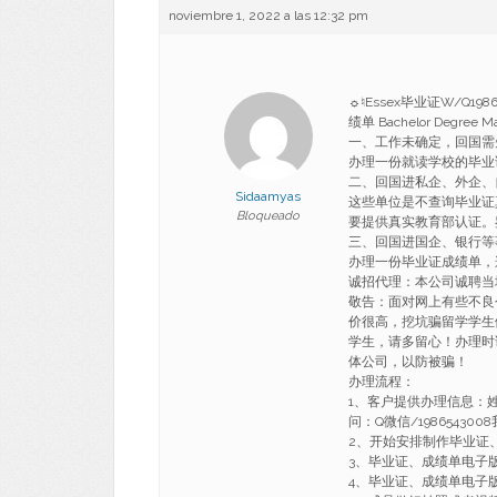
noviembre 1, 2022 a las 12:32 pm
☼♮Essex毕业证W/Q
绩单 Bachelor Degr
一、工作未确定，回国需
办理一份就读学校的毕业
二、回国进私企、外企、
Sidaamyas
这些单位是不查询毕业证
Bloqueado
要提供真实教育部认证。
三、回国进国企、银行等
办理一份毕业证成绩单，
诚招代理：本公司诚聘当
敬告：面对网上有些不良
价很高，挖坑骗留学学生
学生，请多留心！办理时
体公司，以防被骗！
办理流程：
1、客户提供办理信息：
问：Q微信/1986543
2、开始安排制作毕业证
3、毕业证、成绩单电子
4、毕业证、成绩单电子