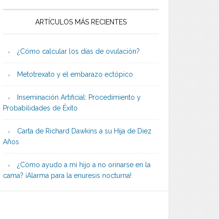
ARTÍCULOS MÁS RECIENTES
¿Cómo calcular los días de ovulación?
Metotrexato y el embarazo ectópico
Inseminación Artificial: Procedimiento y
Probabilidades de Éxito
Carta de Richard Dawkins a su Hija de Diez
Años
¿Cómo ayudo a mi hijo a no orinarse en la
cama? ¡Alarma para la enuresis nocturna!