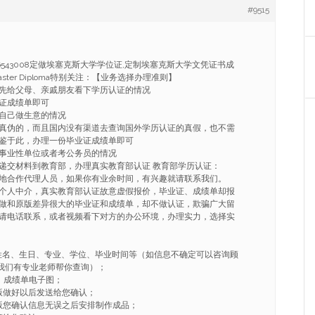
#9515
1986543008定做埃塞克斯大学学位证,定制埃塞克斯大学文凭证书成
ee Master Diploma特别关注：【业务选择办理准则】
先给父母、亲戚朋友看下学历认证的情况
证成绩单即可
自己做生意的情况
真伪的，而且国内没有渠道去查询国外学历认证的真假，也不需
鉴于此，办理一份毕业证成绩单即可
事业性单位或者考公务员的情况
递交材料到教育部，办理真实教育部认证 教育部学历认证：
地合作代理人员，如果你有业余时间，有兴趣就请联系我们。
个人中介，真实教育部认证故意虚假报价，毕业证、成绩单却报
做和原版差异很大的毕业证和成绩单，却不做认证，欺骗广大留
请电话联系，或者视频看下对方的办公环境，办理实力，选择实
姓名、生日、专业、学位、毕业时间等（如信息不确定可以咨询顾
008我们有专业老师帮你查询）；
、成绩单电子图；
版做好以后发送给您确认；
版您确认信息无误之后安排制作成品；