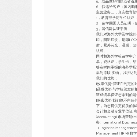
5、成品做好拍照或者视
6、快递给客户（国内顺丰
主营业务二，真实教育部
1，教育部学历学位认证
2，留学回国人员证明（
3，留信网认证学历，
我们对海外大学及学院的
印，阴影底纹，钢印LO
射，紫外荧光，温感，复
认可。
同时和海外学校留学中介
单，资格证，学生卡，结
够在时间掌握的海外学历
集到原版 实物，以求达
我们的优势：
[效率优势]保证在约定
[品质优势]与学校颁发的
证成绩单保证您拿到的是
[保密优势]我们绝不向
下，为您提供更优质的体
会计和金融专业学位证 商科(Busi
(Accounting).市场营销(M
务(International Busi
（Logistics Manageme
Management;HRM).数学