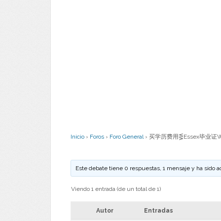
Inicio
›
Foros
›
Foro General
›
买学历费用⋚Essex毕业证W
Este debate tiene 0 respuestas, 1 mensaje y ha sido a
Viendo 1 entrada (de un total de 1)
Autor
Entradas