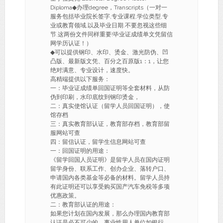
Diploma◆办理degree，Transcripts（一对一
服务包括毕业院长签字,专业课程,学位类型,专
业或教育领域,以及毕业日期.不要忽视这些细
节.这两份文件同样重要!毕业证成绩单文凭留信
网学历认证！）
◆可以提供钢印、水印、烫金、激光防伪、凹
凸版、最新版文凭、百分之百原版1：1，让您
绝对满意、专业设计，速度快。
高精端提供以下服务：
一：毕业证成绩单回国证明等全套材料，从防
伪到印刷，水印底纹到钢印烫金，
二：真实使馆认证（留学人员回国证明），使
馆存档
三：真实教育部认证，教育部存档，教育部留
服网站可查
四：留信认证，留学生信息网站可查
一：回国证明的用途：
《留学回国人员证明》是留学人员在国内证明
留学身份、联系工作、创办企业、落转户口、
申请国内各类基金等必备的材料。留学人员持
有此证明还可以享受购买国产汽车免税等多项
优惠政策。
二：教育部认证的用途：
如果您计划在国内发展，那么办理国内教育部
认证是必不可少的。事业性用人单位如银行，