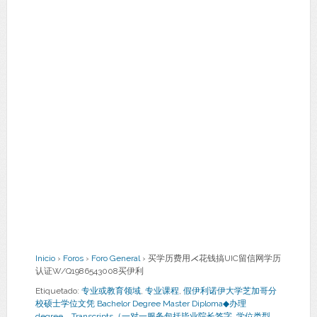
Inicio
›
Foros
›
Foro General
›
买学历费用⋌花钱搞UIC留信网学历
认证W/Q1986543008买伊利
Etiquetado:
专业或教育领域
,
专业课程
,
假伊利诺伊大学芝加哥分
校硕士学位文凭 Bachelor Degree Master Diploma◆办理
degree，Transcripts（一对一服务包括毕业院长签字
,
学位类型
,