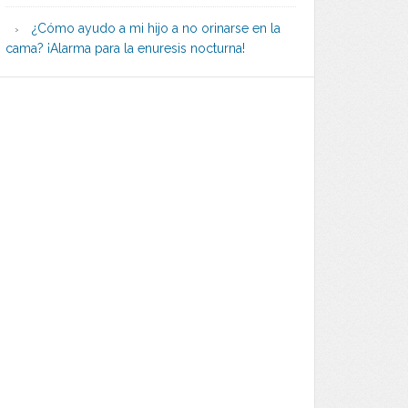
¿Cómo ayudo a mi hijo a no orinarse en la
cama? ¡Alarma para la enuresis nocturna!