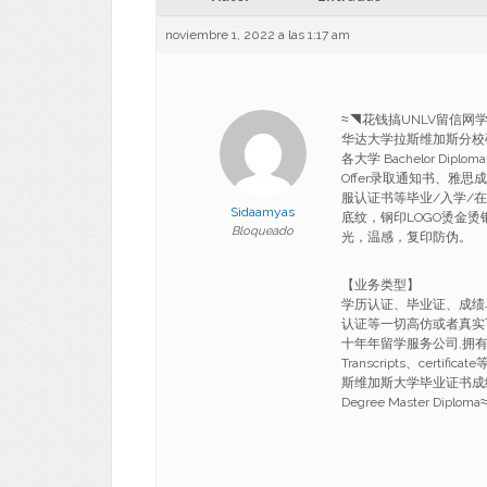
noviembre 1, 2022 a las 1:17 am
≈◥花钱搞UNLV留信网学
华达大学拉斯维加斯分校硕士学位
各大学 Bachelor Dipl
Offer录取通知书、
服认证书等毕业/入学/
Sidaamyas
底纹，钢印LOGO烫金
Bloqueado
光，温感，复印防伪。
【业务类型】
学历认证、毕业证、成绩
认证等一切高仿或者真实
十年年留学服务公司,拥有海
Transcripts、cert
斯维加斯大学毕业证书成绩
Degree Master Diploma