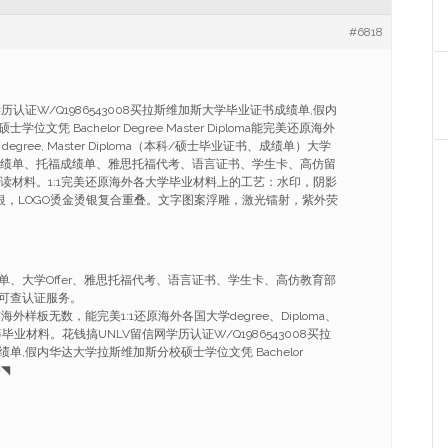
#6818
历认证W/Q1986543008买拉斯维加斯大学毕业证书成绩单,假内
文凭 Bachelor Degree Master Diploma能完美还原海外
oma degree, Master Diploma（本科/硕士毕业证书、成绩单）大学
雅思成绩单、托福成绩单、雅思托福代考、语言证书、学生卡、高仿留
在读材料。1:1完美还原海外各大学毕业材料上的工艺：水印，阴影
烫银，LOGO烫金烫银复合重叠。文字图案浮雕，激光镭射，紫外荧
单、大学Offer、雅思托福代考、语言证书、学生卡、高仿教育部
可查认证服务。
外样板无数，能完美1:1还原海外各国大学degree、Diploma、
ificate等毕业材料。花钱搞UNLV留信网学历认证W/Q1986543008买拉
单,假内华达大学拉斯维加斯分校硕士学位文凭 Bachelor
≈◥