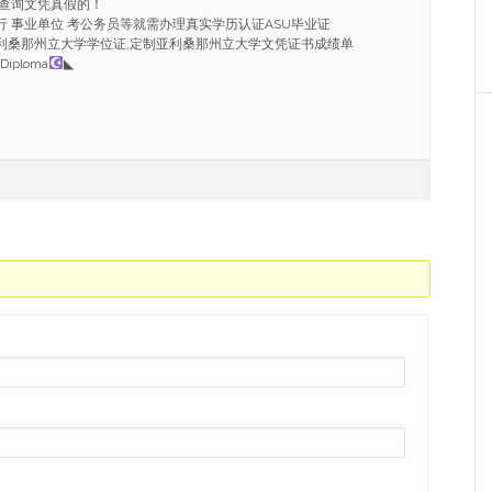
查询文凭真假的！
行 事业单位 考公务员等就需办理真实学历认证ASU毕业证
8定做亚利桑那州立大学学位证,定制亚利桑那州立大学文凭证书成绩单
 Diploma
◣