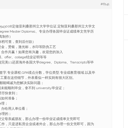
#6141
986543008定做亚利桑那州立大学学位证,定制亚利桑那州立大学文
 Degree Master Diploma1、专业办理各国毕业证成绩单文凭学历
真制作）
存档可查，查到后付款）
烫金，烫银，激光标，水印等防伪工艺
，合作共赢！如果您有兴趣，欢迎您的加入
ffer、college结业证明等等
:1还原海外各国大学degree、Diploma、Transcripts等毕
字,专业课程,GPA绩点分数，学位类型,专业或教育领域,以及毕
精工重在这些细节，外表看似一样实则有很大区别。
都能竭诚为您解决实际问题；
能顺利毕业，拿不到 university毕业证；
望尽快拿到；
该如何准备；
办理；
，办给用人单位看；
办理的；
付父母亲戚朋友，那么办理一份毕业证成绩单文凭即可
工作，只是进私营企业或者外企，那么办理一份文凭即可，因为