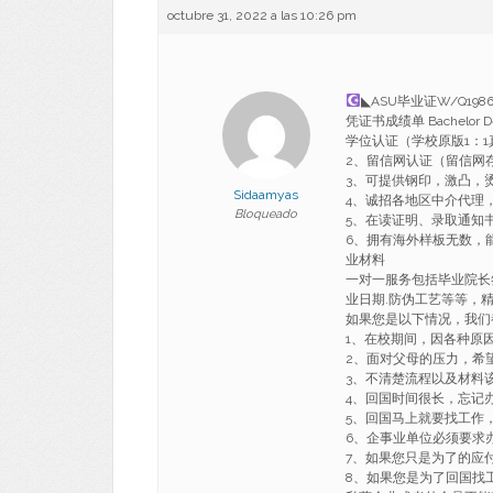
octubre 31, 2022 a las 10:26 pm
◣ASU毕业证W/Q1
凭证书成绩单 Bachelor
学位认证（学校原版1：1
2、留信网认证（留信网
3、可提供钢印，激凸，
Sidaamyas
4、诚招各地区中介代理
Bloqueado
5、在读证明、录取通知书、o
6、拥有海外样板无数，能完美1
业材料
一对一服务包括毕业院长签
业日期.防伪工艺等等，
如果您是以下情况，我们
1、在校期间，因各种原因未
2、面对父母的压力，希
3、不清楚流程以及材料
4、回国时间很长，忘记
5、回国马上就要找工作
6、企事业单位必须要求
7、如果您只是为了的应
8、如果您是为了回国找