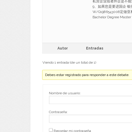
私营企业或者外企是不能
9、如果您是要进国企 银
W/Q198654300
Bachelor Degree Master
Autor
Entradas
Viendo 1 entrada (de un total de 1)
Debes estar registrado para responder a este debate.
Nombre de usuario:
Contraseña:
Recordar mi contraseña