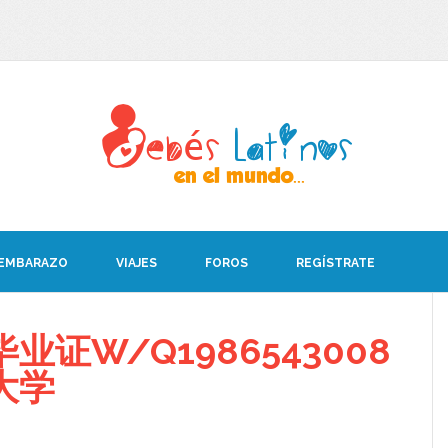
 EMBARAZO
VIAJES
FOROS
REGÍSTRATE
业证W/Q1986543008
大学