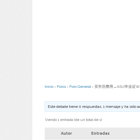
Inicio
›
Foros
›
Foro General
›
买学历费用→ASU毕业证W/
Este debate tiene 0 respuestas, 1 mensaje y ha sido a
Viendo 1 entrada (de un total de 1)
Autor
Entradas