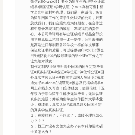
微信1986543008】专业为留学生办理毕业证成
绩单+回国证明+学历认证【100%存档可查】留
学全套申请材料办理，我们是一家诚信，负责
为留学回国工作的留学生做认证的公司，只要
您找我们，我们会跟您成为好朋友，在合作过
程中您会发现我们的诚意，发现我们的责任
心。本公司承诺所有毕业证成绩单成品全部按
照学校原版工艺对照一比一制作，公司采用的
是高端进口印刷设备和学校一样的羊皮纸张，
保证您证书的质量，可以提供钢印#水印#烫金
#激光防伪#凹凸版最新版的毕业证#百分之百
让您绝对满意！
制作定制|毕业证书!!~海外回国的同学定制毕业
证#真实认证#毕业证#学位证书#使馆公证#国
外真实学位认证#使馆留学回国人员证明#录取
通知书#Offer #在读证明#雅思及托福成绩单#
网上存档永久可查！[实体经营，值得信赖]十五
年致力于帮助留学生解决无法毕业，无法认证
真实的难题；并帮助留学生制作国外大学毕业
证，成绩单，真实认证#成绩单以及回国所需
的真实学位真实认证。
１：在校挂科了，不想读了，成绩不理想怎么
办？？？
２：找工作没有文凭怎么办？有本科却要求硕
士又怎么办？