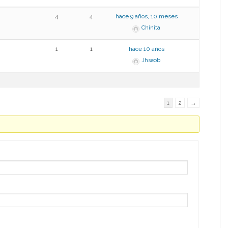
4
4
hace 9 años, 10 meses
Chinita
1
1
hace 10 años
Jhseob
1
2
→