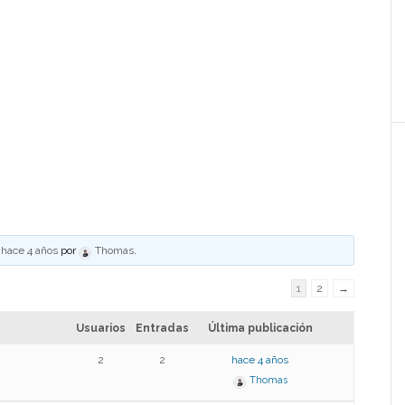
ó
hace 4 años
por
Thomas
.
1
2
→
Usuarios
Entradas
Última publicación
2
2
hace 4 años
Thomas