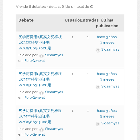
Viendo 6 debates - del 1 al 6 (de un total de 6)
Debate
Usuarios
Entradas
Última
publicación
买学历费用≈真实文凭样板
1
1
hace 3 años,
UCM本科毕业证书
9 meses
W/Q1986543008定
Sidaamyas
Iniciado por:
Sidaamyas
en:
Foro General
买学历费用◘真实文凭样板
1
1
hace 3 años,
UCM本科毕业证书
9 meses
W/Q1986543008定
Sidaamyas
Iniciado por:
Sidaamyas
en:
Foro General
买学历费用◑真实文凭样板
1
1
hace 3 años,
UCM本科毕业证书
9 meses
W/Q1986543008定
Sidaamyas
Iniciado por:
Sidaamyas
en:
Foro General