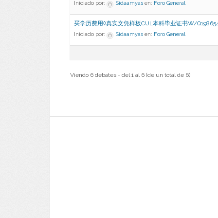
Iniciado por:
Sidaamyas
en:
Foro General
买学历费用◊真实文凭样板CUL本科毕业证书W/Q198654
Iniciado por:
Sidaamyas
en:
Foro General
Viendo 6 debates - del 1 al 6 (de un total de 6)