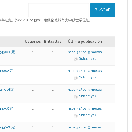
板CUL本科毕业证书W/Q1986543008定做伦敦城市大学硕士学位证
Usuarios
Entradas
Última publicación
43008定
1
1
hace 3 años, 9 meses
Sidaamyas
3008定
1
1
hace 3 años, 9 meses
Sidaamyas
3008定
1
1
hace 3 años, 9 meses
Sidaamyas
3008定
1
1
hace 3 años, 9 meses
Sidaamyas
43008定
1
1
hace 3 años, 9 meses