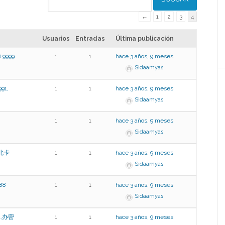
←
1
2
3
4
Usuarios
Entradas
Última publicación
9999
1
1
hace 3 años, 9 meses
Sidaamyas
1,
1
1
hace 3 años, 9 meses
Sidaamyas
1
1
hace 3 años, 9 meses
Sidaamyas
买北卡
1
1
hace 3 años, 9 meses
Sidaamyas
88
1
1
hace 3 años, 9 meses
Sidaamyas
91,办密
1
1
hace 3 años, 9 meses