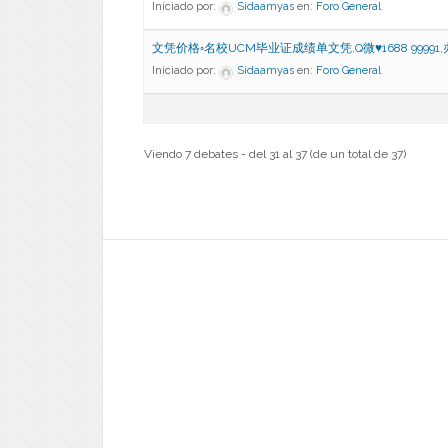
Iniciado por:
Sidaamyas
en:
Foro General
文凭价格◦名校UCM毕业证成绩单文凭,Q微♥1688 99991
Iniciado por:
Sidaamyas
en:
Foro General
Viendo 7 debates - del 31 al 37 (de un total de 37)