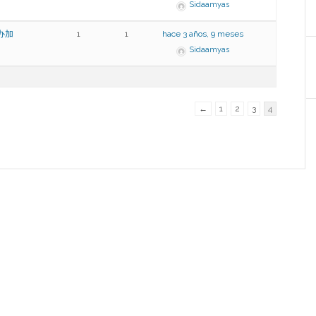
Sidaamyas
,办加
1
1
hace 3 años, 9 meses
Sidaamyas
←
1
2
3
4