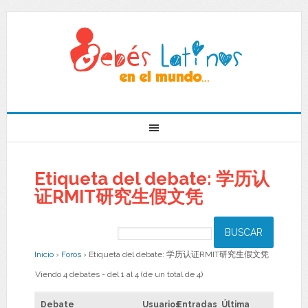
Etiqueta del debate: 学历认
证RMIT研究生假文凭
Inicio
›
Foros
›
Etiqueta del debate: 学历认证RMIT研究生假文凭
Viendo 4 debates - del 1 al 4 (de un total de 4)
Debate
Usuarios
Entradas
Última