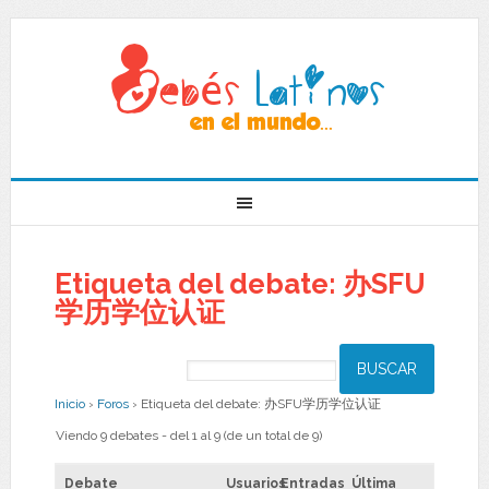
Etiqueta del debate: 办SFU
学历学位认证
Inicio
›
Foros
›
Etiqueta del debate: 办SFU学历学位认证
Viendo 9 debates - del 1 al 9 (de un total de 9)
Debate
Usuarios
Entradas
Última