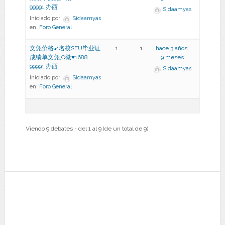
99991,办西
Sidaamyas
Iniciado por:
Sidaamyas
en:
Foro General
文凭价格➹名校SFU毕业证
1
1
hace 3 años,
成绩单文凭,Q微♥1688
9 meses
99991,办西
Sidaamyas
Iniciado por:
Sidaamyas
en:
Foro General
Viendo 9 debates - del 1 al 9 (de un total de 9)