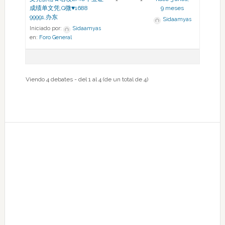
成绩单文凭,Q微♥1688
9 meses
99991,办东
Sidaamyas
Iniciado por:
Sidaamyas
en:
Foro General
Viendo 4 debates - del 1 al 4 (de un total de 4)