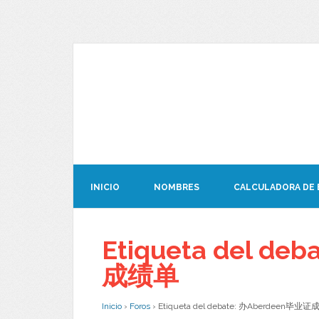
INICIO
NOMBRES
CALCULADORA DE
Etiqueta del d
成绩单
Inicio
›
Foros
›
Etiqueta del debate: 办Aberdeen毕业