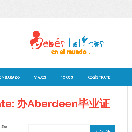
 EMBARAZO
VIAJES
FOROS
REGÍSTRATE
ebate: 办Aberdeen毕业证
证成绩单