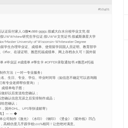
#10401
证应付家人,Q微♥1688 99991,假威大白水分校毕业文凭,假
假UWWhitew研究生学位证,假UWW文凭证书,假威斯康星大学
ster University of Wisconsin-Whitewater Degree
cript专业为留学生办理毕业证、成绩单、使馆留学回国人员证明、教育部学
、Offer、在读证明、雅思托福成绩单、网上存档永久可！国外留
单 #毕业証 #成绩单 #學生卡 #OFFER录取通知书 #雅思#托福
制作方法（一对一专业服务）
姓名、生日、专业、学位、毕业时间等（如信息不确定可以咨询顾
91我们有专业老师帮你查询）；
、成绩单电子图；
版做好以后发送给您确认；
版您确认信息无误之后安排制作成品；
频给您确认；
，国外DHL、UPS等快读邮寄）
真】— — ◆
本公司制作《激光》《水印》《钢印》《烫金》《紫外线》凹凸
流，高精仿度几乎跟学校100%相同！让您绝对满意。