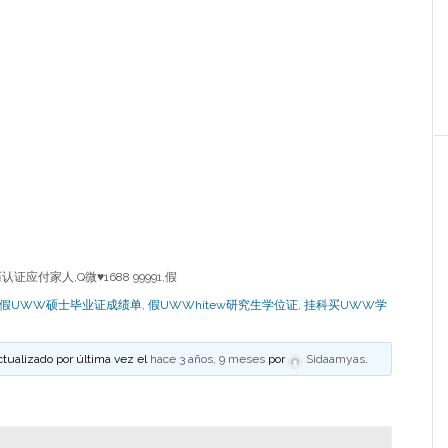
应付家人,Q微♥1688 99991,假
假UWW硕士毕业证成绩单
,
假UWWhitew研究生学位证
,
挂科买UWW学
ctualizado por última vez el
hace 3 años, 9 meses
por
Sidaamyas
.