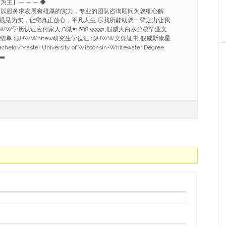
信为主】— — — ◆
.以服务求发展有雄厚的实力，专业的团队咨询顾问为您细心解
眼见为实，让您真正放心，平凡人生,尽我所能助您一臂之力让我
W学历认证应付家人,Q微♥1688 99991,假威大白水分校毕业文
绩单,假UWWhitew研究生学位证,假UWW文凭证书,假威斯康星
/Master University of Wisconsin-Whitewater Degree
۰▬