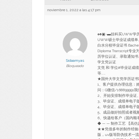
noviembre 1, 2022 a las 4:17 pm
♠♣▣۰▬挂科买UWW学历认
UWW硕士毕业证成绩单,
白水分校毕业证书 Bachelor/Ma
Diploma Trans
历学位认证、录取通知书
Sidaamyas
学文凭认证
Bloqueado
文凭 和 学位#毕业证成绩
等……
★国外大学文凭学历证书
1、客户提供办理信息：
问：Q微信/1688999
2、开始安排制作毕业证
3、毕业证、成绩单电子
4、毕业证、成绩单电子
5、成品做好拍照或者视
6、快递给客户（国内顺丰
◆ — — 制作工艺 【高仿
★★凭借多年的制作经验
版，uv版等防伪技术一