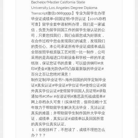
Bachelor/Master California State
University,Los Angeles Degree Diploma
Transcript微信168899991】专业为留学生办理
毕业证成绩单+回国证明+学历认证【100%存档
可查】留学全套申请材料办理，我们是一家诚
信，负责为留学回国工作的留学生做认证的公
司，只要您找我们，我们会跟您成为好朋友，
在合作过程中您会发现我们的诚意，发现我们
的责任心。本公司承诺所有毕业证成绩单成品
全部按照学校原版工艺对照一比一制作，公司
采用的是高端进口印刷设备和学校一样的羊皮
纸张，保证您证书的质量，可以提供钢印#水
印#烫金#激光防伪#凹凸版最新版的毕业证#
百分之百让您绝对满意！
制作定制|毕业证书!!~海外回国的同学定制毕业
证#真实认证#毕业证#学位证书#使馆公证#国
外真实学位认证#使馆留学回国人员证明#录取
通知书#Offer #在读证明#雅思及托福成绩单#
网上存档永久可查！[实体经营，值得信赖]十五
年致力于帮助留学生解决无法毕业，无法认证
真实的难题；并帮助留学生制作国外大学毕业
证，成绩单，真实认证#成绩单以及回国所需
的真实学位真实认证。
１：在校挂科了，不想读了，成绩不理想怎么
办？？？