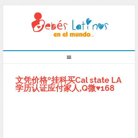
文凭价格º挂科买Cal state LA
学历认证应付家人,Q微♥168