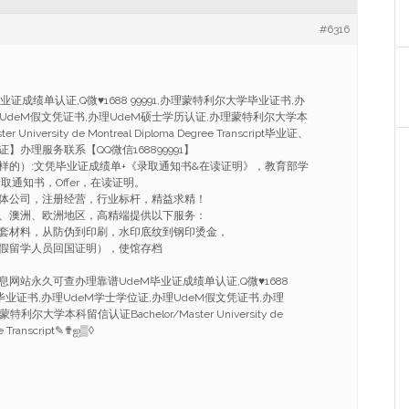
#6316
业证成绩单认证,Q微♥1688 99991,办理蒙特利尔大学毕业证书,办
理UdeM假文凭证书,办理UdeM硕士学历认证,办理蒙特利尔大学本
 University de Montreal Diploma Degree Transcript毕业证、
办理服务联系【QQ微信168899991】
样的）:文凭毕业证成绩单+《录取通知书&在读证明》，教育部学
取通知书，Offer，在读证明。
体公司，注册经营，行业标杆，精益求精！
、澳洲、欧洲地区，高精端提供以下服务：
套材料，从防伪到印刷，水印底纹到钢印烫金，
假留学人员回国证明），使馆存档
网站永久可查办理靠谱UdeM毕业证成绩单认证,Q微♥1688
学毕业证书,办理UdeM学士学位证,办理UdeM假文凭证书,办理
尔大学本科留信认证Bachelor/Master University de
e Transcript✎✟ஐ▒◊