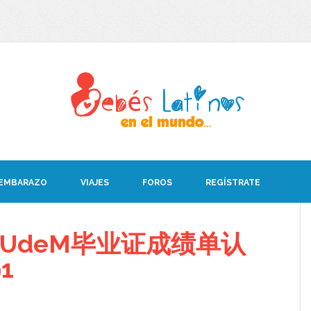
 EMBARAZO
VIAJES
FOROS
REGÍSTRATE
UdeM毕业证成绩单认
1