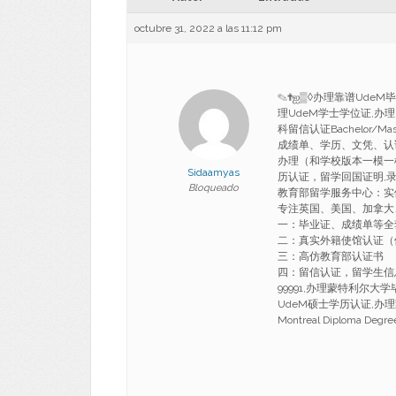
octubre 31, 2022 a las 11:12 pm
✎✟ஐ▒◊办理靠谱UdeM毕
理UdeM学士学位证,办
科留信认证Bachelor/Master
成绩单、学历、文凭、认证】
办理（和学校版本一模一
Sidaamyas
历认证，留学回国证明,录
Bloqueado
教育部留学服务中心：实
专注英国、美国、加拿大
一：毕业证、成绩单等全
二：真实外籍使馆认证（
三：高仿教育部认证书
四：留信认证，留学生信息
99991,办理蒙特利尔大
UdeM硕士学历认证,办理蒙特利
Montreal Diploma Degre