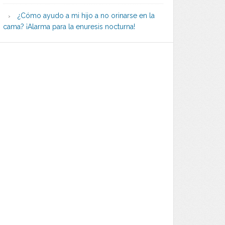
¿Cómo ayudo a mi hijo a no orinarse en la
cama? ¡Alarma para la enuresis nocturna!