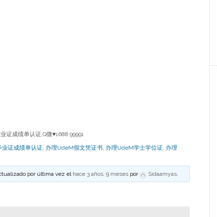
成绩单认证,Q微♥1688 99991
毕业证成绩单认证
,
办理UdeM假文凭证书
,
办理UdeM学士学位证
,
办理
ctualizado por última vez el
hace 3 años, 9 meses
por
Sidaamyas
.