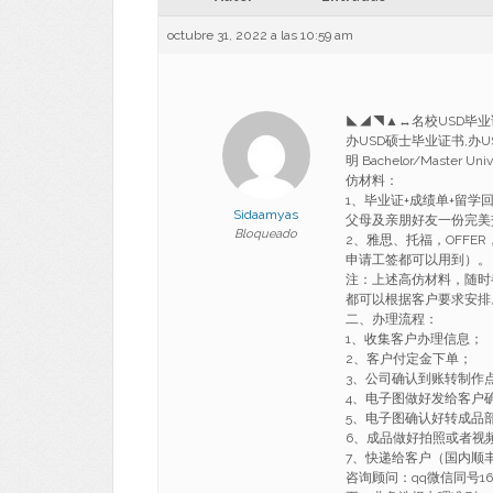
octubre 31, 2022 a las 10:59 am
◣◢◥▲↔名校USD毕业证
办USD硕士毕业证书,办
明 Bachelor/Master Uni
仿材料：
1、毕业证+成绩单+留
Sidaamyas
父母及亲朋好友一份完美
Bloqueado
2、雅思、托福，OFF
申请工签都可以用到）。
注：上述高仿材料，随时
都可以根据客户要求安排
二、办理流程：
1、收集客户办理信息；
2、客户付定金下单；
3、公司确认到账转制作
4、电子图做好发给客户
5、电子图确认好转成品
6、成品做好拍照或者视
7、快递给客户（国内顺丰
咨询顾问：qq微信同号1688