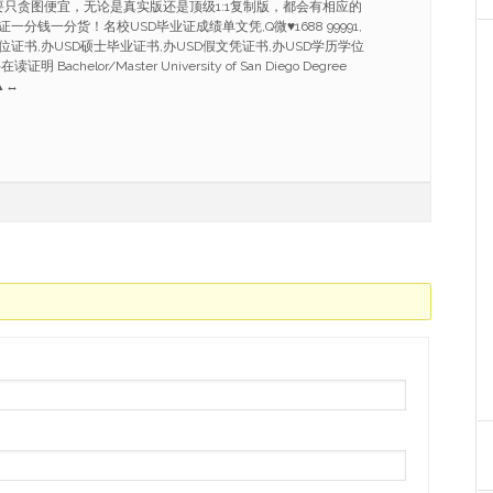
要只贪图便宜，无论是真实版还是顶级1:1复制版，都会有相应的
分钱一分货！名校USD毕业证成绩单文凭,Q微♥1688 99991,
证书,办USD硕士毕业证书,办USD假文凭证书,办USD学历学位
achelor/Master University of San Diego Degree
◥▲↔