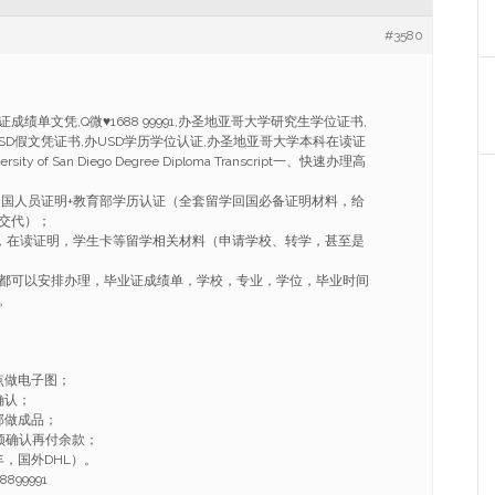
#3580
成绩单文凭,Q微♥1688 99991,办圣地亚哥大学研究生学位证书,
USD假文凭证书,办USD学历学位认证,办圣地亚哥大学本科在读证
versity of San Diego Degree Diploma Transcript一、快速办理高
学回国人员证明+教育部学历认证（全套留学回国必备证明材料，给
交代）；
ER，在读证明，学生卡等留学相关材料（申请学校、转学，甚至是
都可以安排办理，毕业证成绩单，学校，专业，学位，毕业时间
。
点做电子图；
确认；
部做成品；
频确认再付余款；
，国外DHL）。
99991