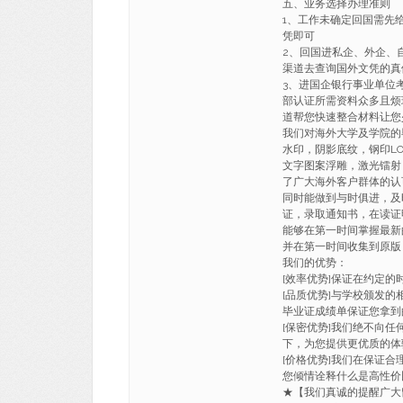
五、业务选择办理准则
1、工作未确定回国需先
凭即可
2、回国进私企、外企、
渠道去查询国外文凭的真
3、进国企银行事业单位
部认证所需资料众多且烦
道帮您快速整合材料让您
我们对海外大学及学院的
水印，阴影底纹，钢印LO
文字图案浮雕，激光镭射
了广大海外客户群体的认
同时能做到与时俱进，及
证，录取通知书，在读证
能够在第一时间掌握最新
并在第一时间收集到原版
我们的优势：
[效率优势]保证在约定
[品质优势]与学校颁发的
毕业证成绩单保证您拿到
[保密优势]我们绝不向
下，为您提供更优质的体
[价格优势]我们在保证
您倾情诠释什么是高性价
★【我们真诚的提醒广