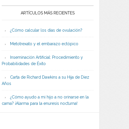
ARTÍCULOS MÁS RECIENTES
¿Cómo calcular los días de ovulación?
Metotrexato y el embarazo ectópico
Inseminación Artificial: Procedimiento y
Probabilidades de Éxito
Carta de Richard Dawkins a su Hija de Diez
Años
¿Cómo ayudo a mi hijo a no orinarse en la
cama? ¡Alarma para la enuresis nocturna!