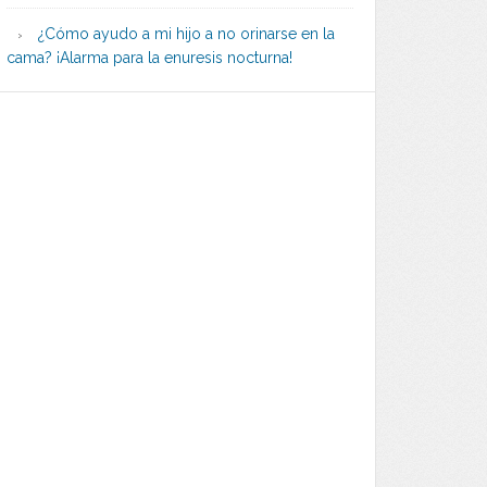
¿Cómo ayudo a mi hijo a no orinarse en la
cama? ¡Alarma para la enuresis nocturna!