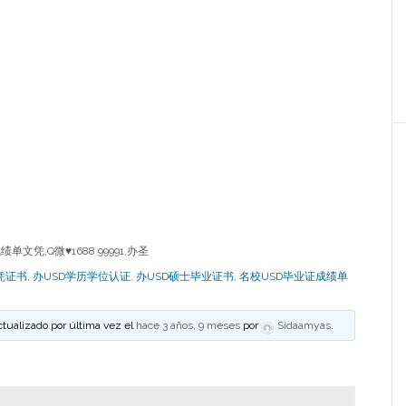
文凭,Q微♥1688 99991,办圣
凭证书
,
办USD学历学位认证
,
办USD硕士毕业证书
,
名校USD毕业证成绩单
ctualizado por última vez el
hace 3 años, 9 meses
por
Sidaamyas
.