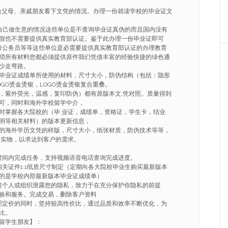
给父母、亲戚朋友看下文凭的情况。办理一份就读学校的毕业证文
自己做生意的情况这些单位是不查询毕业证真伪的而且国内没有
假也不需要提供真实教育部认证。鉴于此办理一份毕业证即可
考公务员等等这些单位是必需要提供真实教育部认证的办理教育
琐所有材料您都必须提供原件我们凭借丰富的经验快捷的绿色通
少走弯路。
毕业证成绩单所使用的材料，尺寸大小，防伪结构（包括：隐形
GO烫金烫银，LOGO烫金烫银复合重叠。
，紫外荧光，温感，复印防伪）都有原版本文,凭对照。质量得到
可，同时和海外学校留学中介，
时掌握各大院校的（毕 业证，成绩单，资格证，学生卡，结业
明等相关材料）的版本更新信息，
的海外学历文凭的样版，尺寸大小，纸张材质，防伪技术等等，
 实物，以求达到客户的需求。
的时间内完成任务，支持视频语音电话查询完成进度。
相关证件1:1纸质尺寸制定（定期向各大院校毕业生购买最新版本
的是学校内部最新版本毕业证成绩单）
任何个人或组织泄露您的隐私，致力于在充分保护你隐私的前提
验和服务。完成交易，删除客户资料
合理定价的同时，坚持较高性价比，通过品质和效率不断优化，为
比。
大留学生朋友】：