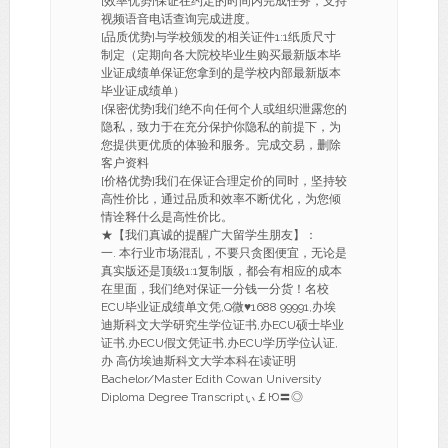
[效率优势]保证在约定的时间内完成任务，支持
视频语音电话查询完成进度。
[品质优势]与学校颁发的相关证件1:1纸质尺寸
制定（定期向各大院校毕业生购买最新版本毕
业证成绩单保证您拿到的是学校内部最新版本
毕业证成绩单）
[保密优势]我们绝不向任何个人或组织泄露您的
隐私，致力于在充分保护你隐私的前提下，为
您提供更优质的体验和服务。完成交易，删除
客户资料
[价格优势]我们在保证合理定价的同时，坚持较
高性价比，通过品质和效率不断优化，为您倾
情诠释什么是高性价比。
★【我们真诚的提醒广大留学生朋友】：
一. 本行业市场混乱，不要只贪图便宜，无论是
真实版还是顶级1:1复制版，都会有相应的成本
在里面，我们绝对保证一分钱一分货！名校
ECU毕业证成绩单文凭,Q微♥1688 99991,办埃
迪斯科文大学研究生学位证书,办ECU硕士毕业
证书,办ECU假文凭证书,办ECU学历学位认证,
办 高仿埃迪斯科文大学本科在读证明
Bachelor/Master Edith Cowan University
Diploma Degree Transcriptぃ￡Ю〓◎