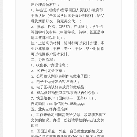
速办理高仿材料：
1、毕业证+成绩单+留学回国人员证明+教育部
学历认证（全套留学回国必备证明材料，给父
母及亲朋好友一份完美交代）；
2、雅思、托福，OFFER，在读证明，学生卡
等留学相关材料（申请学校、转学，甚至是申
请工签都可以用到）。
注：上述高仿材料，随时都可以安排办理，毕
业证成绩单，学校，专业，学位，毕业时间都
可以根据客户要求安排。
二、办理流程：
1、收集客户办理信息；
2、客户付定金下单；
3、公司确认到账转制作点做电子图；
4、电子图做好发给客户确认；
5、电子图确认好转成品部做成品；
6、成品做好拍照或者视频确认再付余款；
7、快递给客户（国内顺丰，国外DHL）。
咨询顾问：qq微信同号168899991
五、业务选择办理准则
1、工作未确定回国需先给父母、亲戚朋友看下
文凭的情况。办理一份就读学校的毕业证文凭
即可
2、回国进私企、外企、自己做生意的情况这
些单位是不查询毕业证真伪的而且国内没有渠