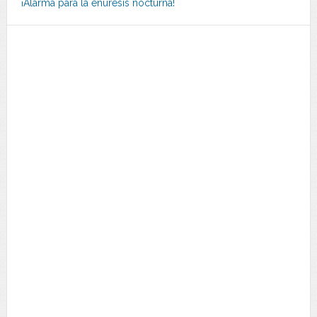
¡Alarma para la enuresis nocturna!