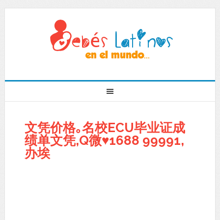
文凭价格｡名校ECU毕业证成
绩单文凭,Q微♥1688 99991,
办埃