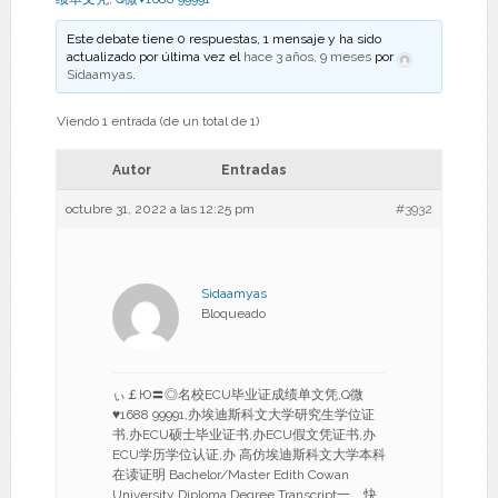
Este debate tiene 0 respuestas, 1 mensaje y ha sido
actualizado por última vez el
hace 3 años, 9 meses
por
Sidaamyas
.
Viendo 1 entrada (de un total de 1)
Autor
Entradas
octubre 31, 2022 a las 12:25 pm
#3932
Sidaamyas
Bloqueado
ぃ￡Ю〓◎名校ECU毕业证成绩单文凭,Q微
♥1688 99991,办埃迪斯科文大学研究生学位证
书,办ECU硕士毕业证书,办ECU假文凭证书,办
ECU学历学位认证,办 高仿埃迪斯科文大学本科
在读证明 Bachelor/Master Edith Cowan
University Diploma Degree Transcript一、快