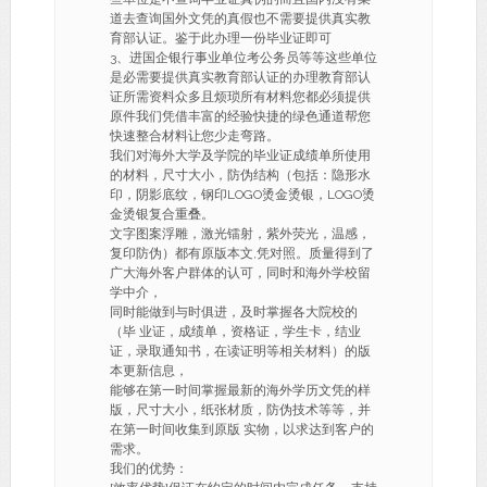
道去查询国外文凭的真假也不需要提供真实教
育部认证。鉴于此办理一份毕业证即可
3、进国企银行事业单位考公务员等等这些单位
是必需要提供真实教育部认证的办理教育部认
证所需资料众多且烦琐所有材料您都必须提供
原件我们凭借丰富的经验快捷的绿色通道帮您
快速整合材料让您少走弯路。
我们对海外大学及学院的毕业证成绩单所使用
的材料，尺寸大小，防伪结构（包括：隐形水
印，阴影底纹，钢印LOGO烫金烫银，LOGO烫
金烫银复合重叠。
文字图案浮雕，激光镭射，紫外荧光，温感，
复印防伪）都有原版本文,凭对照。质量得到了
广大海外客户群体的认可，同时和海外学校留
学中介，
同时能做到与时俱进，及时掌握各大院校的
（毕 业证，成绩单，资格证，学生卡，结业
证，录取通知书，在读证明等相关材料）的版
本更新信息，
能够在第一时间掌握最新的海外学历文凭的样
版，尺寸大小，纸张材质，防伪技术等等，并
在第一时间收集到原版 实物，以求达到客户的
需求。
我们的优势：