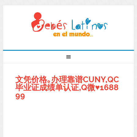
文凭价格｡办理靠谱CUNY,QC
毕业证成绩单认证,Q微♥1688
99