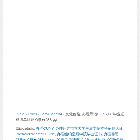
Inicio
›
Foros
›
Foro General
›
文凭价格｡办理靠谱CUNY,QC毕业证
成绩单认证,Q微♥1688 99
Etiquetado:
办理CUNY
,
办理纽约市立大学皇后学院本科留信认证
Bachelor/Master CUNY
,
办理纽约皇后学院毕业证书
,
办理靠谱
CUNY
,
Q微♥1688 99991
,
QC假文凭证书
,
QC学士学位证
,
QC毕业证