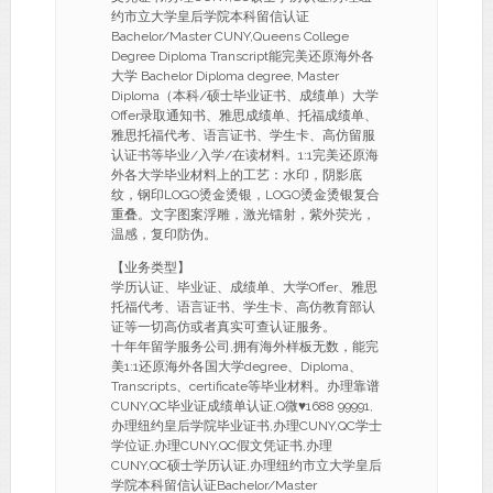
约市立大学皇后学院本科留信认证
Bachelor/Master CUNY,Queens College
Degree Diploma Transcript能完美还原海外各
大学 Bachelor Diploma degree, Master
Diploma（本科/硕士毕业证书、成绩单）大学
Offer录取通知书、雅思成绩单、托福成绩单、
雅思托福代考、语言证书、学生卡、高仿留服
认证书等毕业/入学/在读材料。1:1完美还原海
外各大学毕业材料上的工艺：水印，阴影底
纹，钢印LOGO烫金烫银，LOGO烫金烫银复合
重叠。文字图案浮雕，激光镭射，紫外荧光，
温感，复印防伪。
【业务类型】
学历认证、毕业证、成绩单、大学Offer、雅思
托福代考、语言证书、学生卡、高仿教育部认
证等一切高仿或者真实可查认证服务。
十年年留学服务公司,拥有海外样板无数，能完
美1:1还原海外各国大学degree、Diploma、
Transcripts、certificate等毕业材料。办理靠谱
CUNY,QC毕业证成绩单认证,Q微
♥
1688 99991,
办理纽约皇后学院毕业证书,办理CUNY,QC学士
学位证,办理CUNY,QC假文凭证书,办理
CUNY,QC硕士学历认证,办理纽约市立大学皇后
学院本科留信认证Bachelor/Master