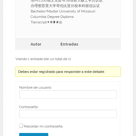
理Mizzou假文凭证书,办理密大硕士学历认证,
办理密苏里大学哥伦比亚分校本科留信认证
Bachelor/Master University of Missouri
Columbia Degree Diploma
Transcript✦❉❥❦◎
Autor
Entradas
Viendo 1 entrada (de un total de 1)
Debes estar registrado para responder a este debate.
Nombre de usuario:
Contraseña:
Recordar mi contraseña