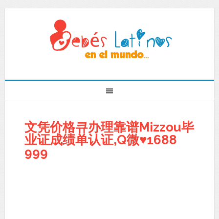
文凭价格큐办理靠谱Mizzou毕
业证成绩单认证,Q微♥1688
999