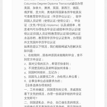
Columbia Degree Diploma Transcript诚信办理
美国、加拿大、澳洲、英国、新西兰、德国、
俄罗斯、意大利、奥地利等国家各所学校真实
可查教育部学历认证（学历学位认证）、留学
回国人员证明（使馆认证/使馆公证）、毕业
证（文凭/学位证/diploma）以及成绩单，有
意者均可办理包含毕业证|成绩单|学历认证|使
馆认证|归国人员证明|教育部认证|留信网认证
永远存档，教育部学历学位认证查询，办理国
外文凭国外学历学位认证
如果您是以下情况，我们都能竭诚为您解决实
际问题：
1、在校期间，因各种原因未能顺利毕业，拿不
到官方毕业证；
2、面对父母的压力，希望尽快拿到；
3、不清楚流程以及材料该如何准备；
4、回国时间很长，忘记办；
5、回国马上就要找工作，办给用人单位看；
6、企事业单位必须要求办的；
【业务选择办理准则】
一、工作未确定，回国需先给父母、亲戚朋友
看下文凭的情况，办理一份就读学校的毕业证
文凭即可?
二、回国进私企、外企、自己做生意的情况，
这些单位是不查询毕业证真伪的，而且国内没