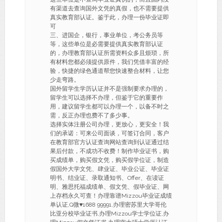
有渠道去查询国外文凭的真假，也不需要提供
真实教育部认证。鉴于此，办理一份毕业证即
可
三、进国企，银行，事业单位，考公务员等
等，这些单位是必需要提供真实教育部认证
的，办理教育部认证所需资料众多且烦琐，所
有材料您都必须提供原件，我们凭借丰富的经
验，快捷的绿色通道帮您快速整合材料，让您
少走弯路。
国外留学生学历认证并不是强制要求办理的，
留学生可以选择不办理，但鉴于它的重要作
用，建议留学生都可以办理一个，以备不时之
需，反正办理也费不了多少事。
选择实体注册公司办理，更放心，更安全！我
们的承诺：可来公司面谈，可签订合同，客户
在教育部官方认证查询网站查询到认证通过结
果后付款，不成功不收费！制作毕业证书，购
买成绩单，购买假文凭，购买假学位证，制造
假国外大学文凭、肆业证、毕业公证、毕业证
明书、结业证、录取通知书、Offer、在读证
明、雅思托福成绩单、假文凭、假毕业证、网
上存档永久可查！办理靠谱Mizzou毕业证成绩
单认证,Q微♥1688 99991,办理密苏里大学哥伦
比亚分校毕业证书,办理Mizzou学士学位证,办