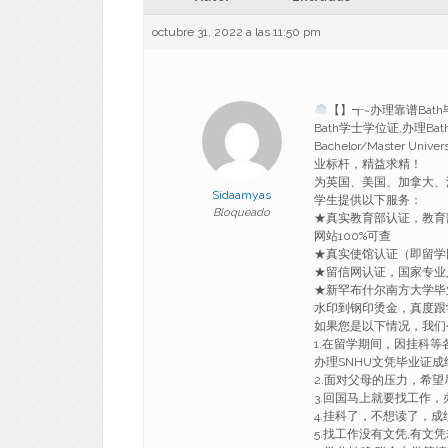
octubre 31, 2022 a las 11:50 pm
【】┱~办理靠谱Bat
Bath学士学位证,办理B
Bachelor/Master Univ
业标杆，精益求精！
为英国、美国、加拿大、
Sidaamyas
学生提供以下服务：
Bloqueado
★真实教育部认证，教育
网站100%可查
★真实使馆认证（即留学
★留信网认证，国家专业
★新罕布什尔南方大学毕
水印到钢印烫金，真度跟学
如果您是以下情况，我们
1.在留学期间，因挂科等
办理SNHU文凭毕业证成
2.面对父母的压力，
3.回国马上就要找工
4.挂科了，不想读了，成
5.找工作没有文凭,有