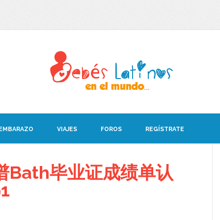
 EMBARAZO
VIAJES
FOROS
REGÍSTRATE
Bath毕业证成绩单认
1