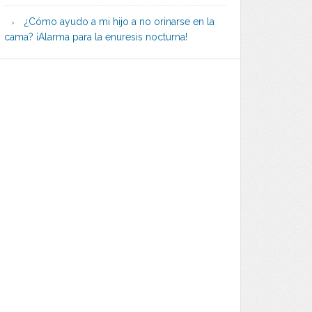
¿Cómo ayudo a mi hijo a no orinarse en la
cama? ¡Alarma para la enuresis nocturna!