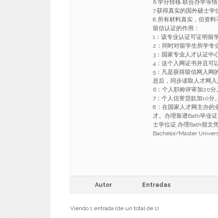
6.学分转移,联合办学等
7.获得真实的国外硕士
8.所有材料真实，但资料
留信认证的作用：
1：该专业认证可证明留
2：同时对留学生所学专
3：国家专业人才认证中
4：这个入网证书并且可
5：凡是获得留信网入网
息后，同步读取人才网入
6：个人职称评审加20分
7：个人信誉贷款加10分
8：在国家人才网主办的
才。办理靠谱Bath毕业证
士学位证,办理Bath假文
Bachelor/Master Univers
Autor
Entradas
Viendo 1 entrada (de un total de 1)