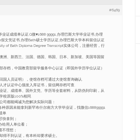
#6469
h毕业证成绩单认证,Q微
♥
1688 99991,办理巴斯大学毕业证书,办理
ath假文凭证书,办理Bath硕士学历认证,办理巴斯大学本科留信认证
ersity of Bath Diploma Degree Transcript实体公司，注册经营，行
澳洲、新西兰、法国、德国、韩国、日本、新加坡、美国等国留
部存档，中国教育部留学服务中心认证（即国外学历学位认证）
回国人员证明），使馆存档可通过大使馆查询确认.
人才认证中心颁发入库证书，留信网存档可查.
业证、成绩单、国外文凭、学历等全套材料，从防伪到印刷，从
校原版100%相同.
公司都能竭诚为您解决实际问题：
各种原因未能拿到新罕布什尔南方大学毕业证，找微信168899991
绩单
希望尽快拿到；
作，办给用人单位看；
绩不理想；
文凭却得不到认证，有本科却要求硕士。