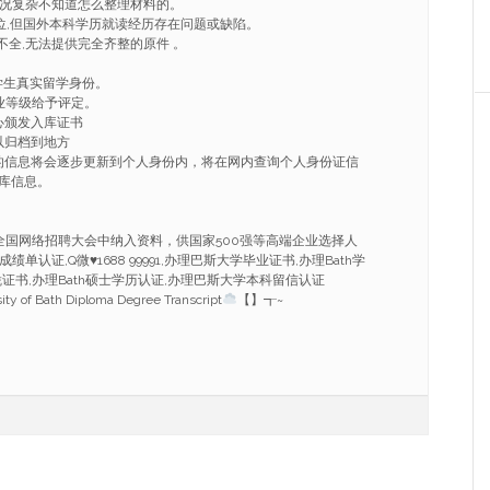
情况复杂不知道怎么整理材料的。
学位,但国外本科学历就读经历存在问题或缺陷。
不全,无法提供完全齐整的原件 。
学生真实留学身份。
业等级给予评定。
心颁发入库证书
以归档到地方
的信息将会逐步更新到个人身份内，将在网内查询个人身份证信
库信息。
。
。
全国网络招聘大会中纳入资料，供国家500强等高端企业选择人
成绩单认证,Q微
♥
1688 99991,办理巴斯大学毕业证书,办理Bath学
凭证书,办理Bath硕士学历认证,办理巴斯大学本科留信认证
ity of Bath Diploma Degree Transcript
【】┱~