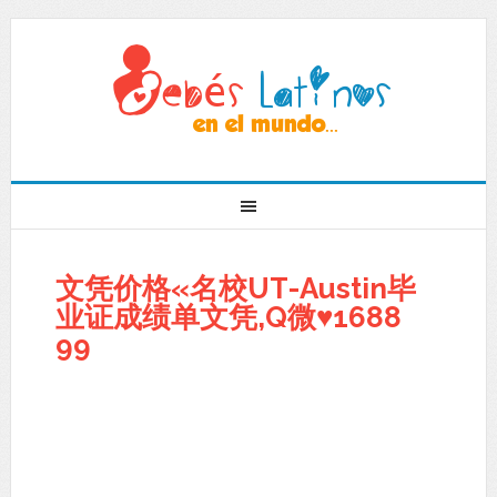
文凭价格«名校UT-Austin毕
业证成绩单文凭,Q微♥1688
99