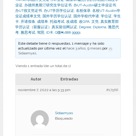
业证
,
办德州奥斯汀研究生学位证书
,
办UT-Austin硕士毕业证书
,
办UT假文凭证书
,
办UT学历学位认证
,
名校保录
,
名校UT-Austin毕
业证成绩单文凭
,
国外学历学位认证
,
国外学校代申请
,
学位证
,
学生
卡
,
开请假条
,
成绩单
,
托福考试
,
改成绩
,
改GPA
,
文凭
,
真实教育部
学历认证（留服认证）真实留信网认证
,
Degree
,
Diploma
,
雅思代
考
,
雅思考试
,
驾照
,
ID卡
,
Q微♥1688 99991
Este debate tiene 0 respuestas, 1 mensaje y ha sido
actualizado por última vez el
hace 3 años, 9 meses
por
Sidaamyas
.
Viendo 1 entrada (de un total de 1)
Autor
Entradas
noviembre 7, 2022 a las 5:33 pm
#17566
Sidaamyas
Bloqueado