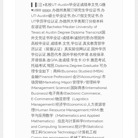
▌▐░▒◑名校UT-Austin毕业证成绩单文凭,Q微
♥1688 99991,办德州奥斯汀研究生学位证书,办
UT-Austin硕士毕业证书,办UT假文凭证书,办
UT学历学位认证,办德州大学奥斯汀分校本科
在读证明 Bachelor/Master University of
Texas at Austin Degree Diploma Transcript国
外文凭证书毕业证+成绩单(诚招代理)办理国外
高校毕业证,成绩单,文凭,学位证,真实教育部学
历认证（留服认证）真实留信网认证,国外学历
学位认证,雅思代考,国外学校代申请,名校保录,
开请假条,改GPA,改成绩,学生卡,ID卡,雅思考试,
托福考试,驾照,Diploma,Degree,Graduate 可办
理专业如下：商科(Business Studies).(MBA).
金融(Finance Profession).会计(Accounting).市
场营销(Marketing Major).管理学/管理科学
(Management Science).国际商务(International
Business).电子商务(Electronic Commerce、
E-Commerce).物流管理（Logistics
Management).经济学(Economics).人力资源管
理(Human Resource Management;HRM).数
学与应用数学（Mathematics and Applied
Mathematics）.信息与计算科学(Information
and Computing Sciences).统计学(Statistics).
理工科(Science Technology).计算机工程
Computer engineering,机械工程Mechanical