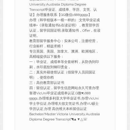
University,Australia Diploma Degree
Transcript毕业证、成绩单、学历、文凭、认
证】办理服务联系【QQ微信168899991】
办理（和学校版本一模一样的）:文凭毕业证成
绩单+《录取通知书&在读证明》，教育部学历
认证，留学回国证明,录取通知书，Offer，在读
证明。
教育部留学服务中心：实体公司，注册经营，
行业标杆，精益求精！
专注英国、美国、加拿大、澳洲、欧洲地区，
高精端提供以下服务：
一：毕业证、成绩单等全套材料，从防伪到印
刷，水印底纹到钢印烫金，
二：真实外籍使馆认证（假留学人员回国证
明），使馆存档
三：高仿教育部认证书
四：留信认证，留学生信息网站永久可查办理
靠谱VicUni毕业证成绩单认证,Q微♥1688
99991,办理维多利亚大学毕业证书,办理VicUni
学士学位证,办理维大假文凭证书,办理VU硕士
学历认证,办理 高仿维大本科留信认证
Bachelor/Master Victoria University,Australia
Diploma Degree Transcript◥▲▼△☏