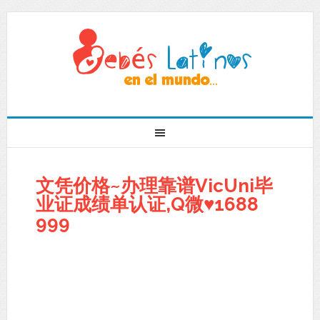
文凭价格~办理靠谱VicUni毕
业证成绩单认证,Q微♥1688
999