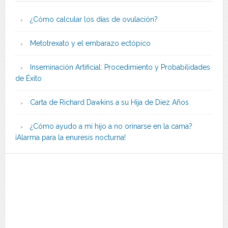
¿Cómo calcular los días de ovulación?
Metotrexato y el embarazo ectópico
Inseminación Artificial: Procedimiento y Probabilidades
de Éxito
Carta de Richard Dawkins a su Hija de Diez Años
¿Cómo ayudo a mi hijo a no orinarse en la cama?
¡Alarma para la enuresis nocturna!