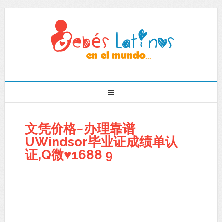
文凭价格~办理靠谱
UWindsor毕业证成绩单认
证,Q微♥1688 9