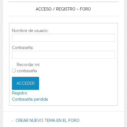
ACCESO / REGISTRO – FORO
Nombre de usuario:
Contraseña:
Recordar mi
contraseña
ACCEDER
Registro
Contraseña perdida
CREAR NUEVO TEMA EN EL FORO