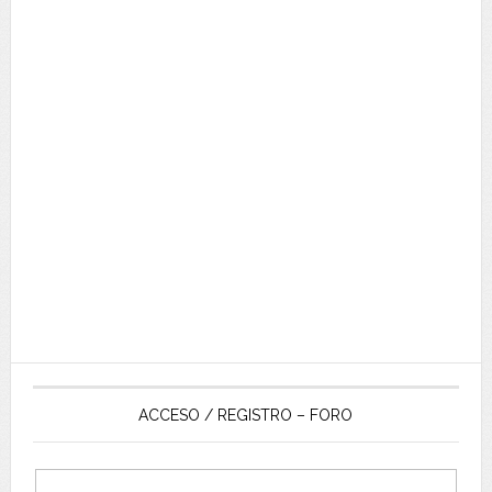
ACCESO / REGISTRO – FORO