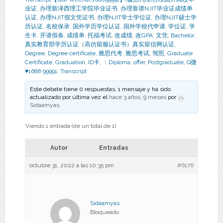
业证
,
办理新泽西理工学院毕业证书
,
办理靠谱NJIT毕业证成绩单
认证
,
办理NJIT假文凭证书
,
办理NJIT学士学位证
,
办理NJIT硕士学
历认证
,
名校保录
,
国外学历学位认证
,
国外学校代申请
,
学位证
,
学
生卡
,
开请假条
,
成绩单
,
托福考试
,
改成绩
,
改GPA
,
文凭
,
Bachelor
,
真实教育部学历认证（高仿留服认证书）真实留信网认证
,
Degree
,
Degree certificate
,
雅思代考
,
雅思考试
,
驾照
,
Graduate
Certificate
,
Graduation
,
ID卡
,
：Diploma
,
offer
,
Postgraduate
,
Q微
♥1688 99991
,
Transcript
Este debate tiene 0 respuestas, 1 mensaje y ha sido
actualizado por última vez el
hace 3 años, 9 meses
por
Sidaamyas
.
Viendo 1 entrada (de un total de 1)
Autor
Entradas
octubre 31, 2022 a las 10:35 pm
#6176
Sidaamyas
Bloqueado