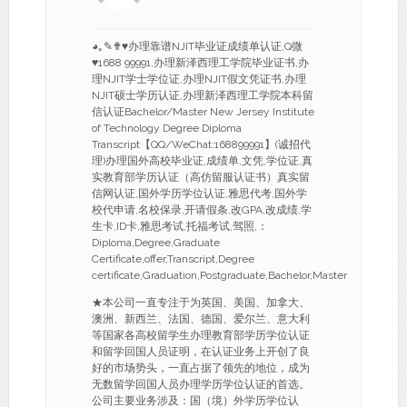
◕｡✎✟♥办理靠谱NJIT毕业证成绩单认证,Q微
♥1688 99991,办理新泽西理工学院毕业证书,办
理NJIT学士学位证,办理NJIT假文凭证书,办理
NJIT硕士学历认证,办理新泽西理工学院本科留
信认证Bachelor/Master New Jersey Institute
of Technology Degree Diploma
Transcript【QQ/WeChat:168899991】(诚招代
理)办理国外高校毕业证,成绩单,文凭,学位证,真
实教育部学历认证（高仿留服认证书）真实留
信网认证,国外学历学位认证,雅思代考,国外学
校代申请,名校保录,开请假条,改GPA,改成绩,学
生卡,ID卡,雅思考试,托福考试,驾照,：
Diploma,Degree,Graduate
Certificate,offer,Transcript,Degree
certificate,Graduation,Postgraduate,Bachelor,Master
★本公司一直专注于为英国、美国、加拿大、
澳洲、新西兰、法国、德国、爱尔兰、意大利
等国家各高校留学生办理教育部学历学位认证
和留学回国人员证明，在认证业务上开创了良
好的市场势头，一直占据了领先的地位，成为
无数留学回国人员办理学历学位认证的首选。
公司主要业务涉及：国（境）外学历学位认