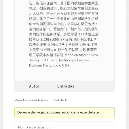
证，留信认证咨询。基于国内鼓励留学生回国
就业、创业的政策，以及大批留学生归国立业
之大优势。本公司一直朝着智力密集型的方向
转型，建立了一个专业化的由归国留学生组成
的专业顾问团队为中心，公司核心部分包括：
咨询服务部门、营销部门、制作部、顾问团队
共同协作的服务体系。办理靠谱NJIT毕业证成
绩单认证,Q微♥1688 99991,办理新泽西理工学
院毕业证书,办理NJIT学士学位证,办理NJIT假
文凭证书,办理NJIT硕士学历认证,办理新泽西
理工学院本科留信认证Bachelor/Master New
Jersey Institute of Technology Degree
Diploma Transcript◕｡✎✟♥
Autor
Entradas
Viendo 1 entrada (de un total de 1)
Debes estar registrado para responder a este debate.
Nombre de usuario: