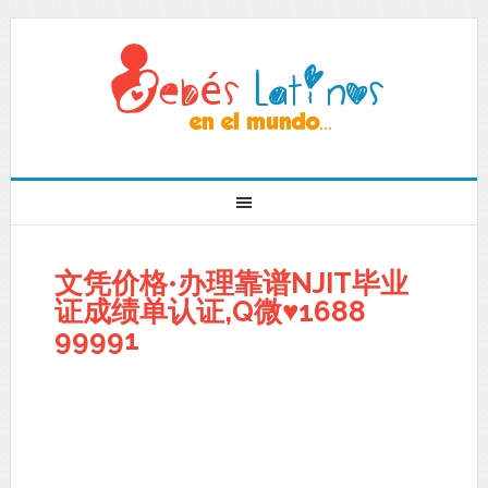
文凭价格•办理靠谱NJIT毕业
证成绩单认证,Q微♥1688
99991