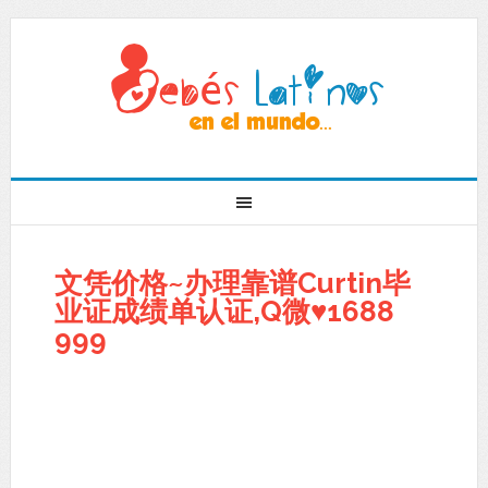
文凭价格~办理靠谱Curtin毕
业证成绩单认证,Q微♥1688
999