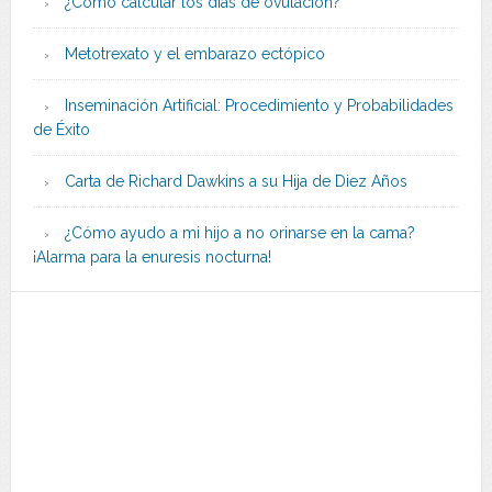
¿Cómo calcular los días de ovulación?
Metotrexato y el embarazo ectópico
Inseminación Artificial: Procedimiento y Probabilidades
de Éxito
Carta de Richard Dawkins a su Hija de Diez Años
¿Cómo ayudo a mi hijo a no orinarse en la cama?
¡Alarma para la enuresis nocturna!