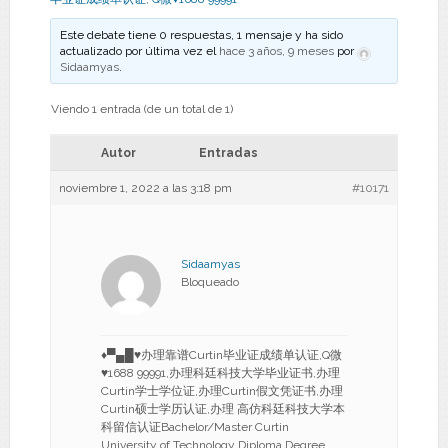
Este debate tiene 0 respuestas, 1 mensaje y ha sido
actualizado por última vez el
hace 3 años, 9 meses
por
Sidaamyas
.
Viendo 1 entrada (de un total de 1)
Autor
Entradas
noviembre 1, 2022 a las 3:18 pm
#10171
Sidaamyas
Bloqueado
♦▀▄█♥办理靠谱Curtin毕业证成绩单认证,Q微
♥1688 99991,办理科廷科技大学毕业证书,办理
Curtin学士学位证,办理Curtin假文凭证书,办理
Curtin硕士学历认证,办理 高仿科廷科技大学本
科留信认证Bachelor/Master Curtin
University of Technology Diploma Degree