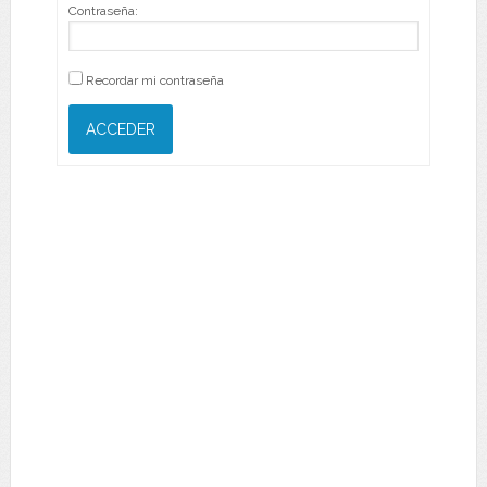
Contraseña:
Recordar mi contraseña
ACCEDER