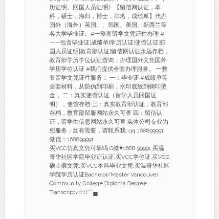
历证明、回国人员证明》【留信网认证，本
科，硕士，海归，博士，排名，成绩单】代办
国外（海外）英国、、韩国、美国、新西兰等
各大学毕业证。#一整套留学文凭证件办理 #
——包含毕业证|成绩单|学历认证|使馆认证|归
国人员证明|教育部认证|留信网认证永远存档，
教育部学历学位认证查询，办理国外文凭国外
学历学位认证 #我们提供全套办理服务。 一整
套留学文凭证件服务： 一：毕业证 #成绩单等
全套材料，从防伪到印刷，水印底纹到钢印烫
金， 二：真实使馆认证（留学人员回国证
明），使馆存档 三：真实教育部认证，教育部
存档，教育部留服网站永久可查 四：留信认
证，留学生信息网站永久可查 实体公司专业为
您服务，如有需要，请联系我: qq:168899991
微信：168899991
买VCC仿真文凭可靠吗,Q微♥1688 99991,买温
哥华社区学院毕业证认证,买VCC学位证,买VCC
硕士假文凭,买VCC本科毕业文凭,买温哥华社区
学院学历认证Bachelor/Master Vancouver
Community College Diploma Degree
Transcript♪☆∷﹌▄