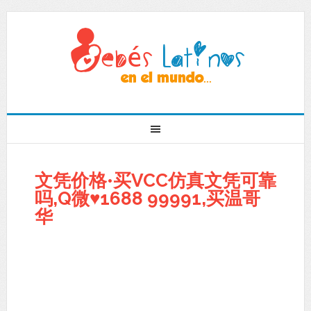
文凭价格•买VCC仿真文凭可靠
吗,Q微♥1688 99991,买温哥
华