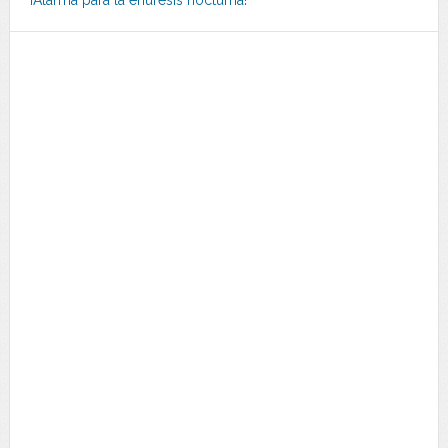
¡Alarma para la enuresis nocturna!