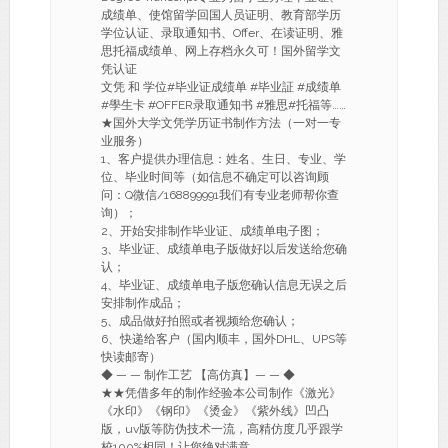
成绩单、使馆留学回国人员证明、教育部学历
学位认证、录取通知书、Offer、在读证明、雅
思托福成绩单、网上存档永久可！国外留学文
凭认证
文凭 和 学位#毕业证成绩单 #毕业証 #成绩单
#學生卡 #OFFER录取通知书 #雅思#托福等……
★国外大学文凭学历证书制作方法（一对一专
业服务）
1、客户提供办理信息：姓名、生日、专业、学
位、毕业时间等（如信息不确定可以咨询顾
问：Q微信/168899991我们有专业老师帮你查
询）；
2、开始安排制作毕业证、成绩单电子图；
3、毕业证、成绩单电子版做好以后发送给您确
认；
4、毕业证、成绩单电子版您确认信息无误之后
安排制作成品；
5、成品做好拍照或者视频给您确认；
6、快递给客户（国内顺丰，国外DHL、UPS等
快读邮寄）
◆ — — 制作工艺 【高仿真】— — ◆
★★凭借多年的制作经验本公司制作《激光》
《水印》《钢印》《烫金》《紫外线》凹凸
版，uv版等防伪技术一流，高精仿度几乎跟学
校100%相同！让您绝对满意。