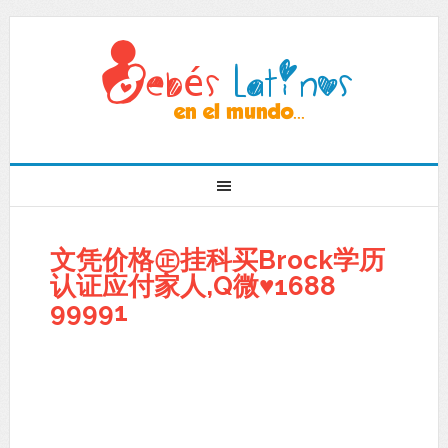
文凭价格㊣挂科买Brock学历
认证应付家人,Q微♥1688
99991